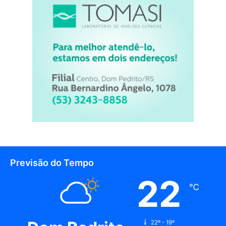
Previsão do Tempo
22
℃
22º - 19º