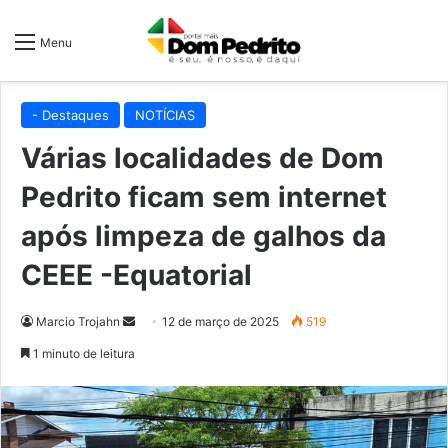
Menu
- Destaques
NOTÍCIAS
Várias localidades de Dom
Pedrito ficam sem internet
após limpeza de galhos da
CEEE -Equatorial
Mande
Marcio Trojahn
12 de março de 2025
519
um
1 minuto de leitura
e-
mail