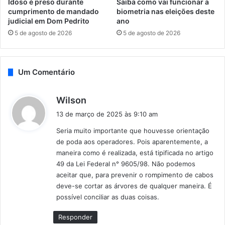
Idoso é preso durante
Saiba como vai funcionar a
cumprimento de mandado
biometria nas eleições deste
judicial em Dom Pedrito
ano
5 de agosto de 2026
5 de agosto de 2026
Um Comentário
d
Wilson
i
13 de março de 2025 às 9:10 am
s
Seria muito importante que houvesse orientação
s
de poda aos operadores. Pois aparentemente, a
e
maneira como é realizada, está tipificada no artigo
:
49 da Lei Federal n° 9605/98. Não podemos
aceitar que, para prevenir o rompimento de cabos
deve-se cortar as árvores de qualquer maneira. É
possível conciliar as duas coisas.
Responder