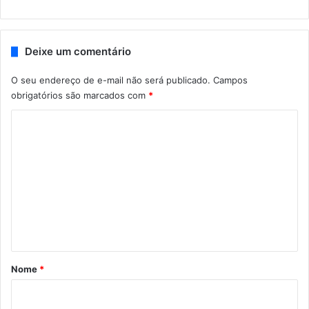
Deixe um comentário
O seu endereço de e-mail não será publicado.
Campos
obrigatórios são marcados com
*
C
o
m
e
n
t
á
r
Nome
*
i
o