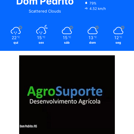
Dom Pedrito
79%
4.52 km/h
Scattered Clouds
22
15
15
13
12
℃
℃
℃
℃
℃
qui
sex
sáb
dom
seg