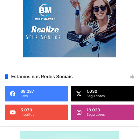
Estamos nas Redes Sociais
68.287
1.030
Fans
Seguidores
5.070
18.023
Inscritos
Seguidores