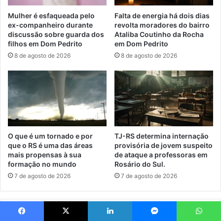
Mulher é esfaqueada pelo
Falta de energia há dois dias
ex-companheiro durante
revolta moradores do bairro
discussão sobre guarda dos
Ataliba Coutinho da Rocha
filhos em Dom Pedrito
em Dom Pedrito
8 de agosto de 2026
8 de agosto de 2026
O que é um tornado e por
TJ-RS determina internação
que o RS é uma das áreas
provisória de jovem suspeito
mais propensas à sua
de ataque a professoras em
formação no mundo
Rosário do Sul.
7 de agosto de 2026
7 de agosto de 2026
2 Comentários
Facebook
X
Linkedin
Messenger
WhatsApp