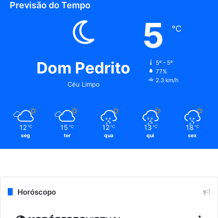
Previsão do Tempo
5
℃
Dom Pedrito
5º - 5º
77%
2.3 km/h
Céu Limpo
12
15
12
13
18
℃
℃
℃
℃
℃
seg
ter
qua
qui
sex
Horóscopo