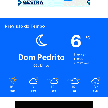
Previsão do Tempo
6
℃
Dom Pedrito
6º - 6º
85%
2.22 km/h
Céu Limpo
16
13
12
15
13
℃
℃
℃
℃
℃
sáb
dom
seg
ter
qua