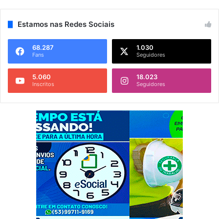
Estamos nas Redes Sociais
68.287
1.030
Fans
Seguidores
5.060
18.023
Inscritos
Seguidores