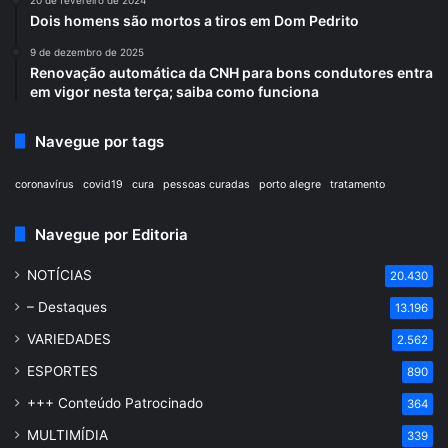
Dois homens são mortos a tiros em Dom Pedrito
9 de dezembro de 2025
Renovação automática da CNH para bons condutores entra
em vigor nesta terça; saiba como funciona
Navegue por tags
coronavírus
covid19
cura
pessoas curadas
porto alegre
tratamento
Navegue por Editoria
NOTÍCIAS
20.430
– Destaques
13.196
VARIEDADES
2.562
ESPORTES
890
+++ Conteúdo Patrocinado
364
MULTIMÍDIA
339