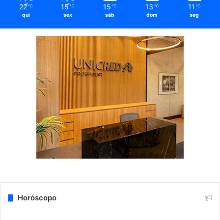
22
15
15
13
11
℃
℃
℃
℃
℃
qui
sex
sáb
dom
seg
Horóscopo