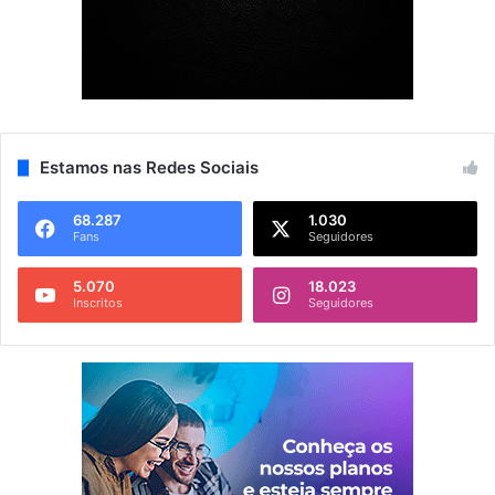
Estamos nas Redes Sociais
68.287
1.030
Fans
Seguidores
5.070
18.023
Inscritos
Seguidores