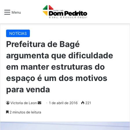
Menu
NOTÍCIAS
Prefeitura de Bagé
argumenta que dificuldade
em manter estruturas do
espaço é um dos motivos
para venda
Mande
Victoria de Leon
1 de abril de 2016
221
um
2 minutos de leitura
e-
mail