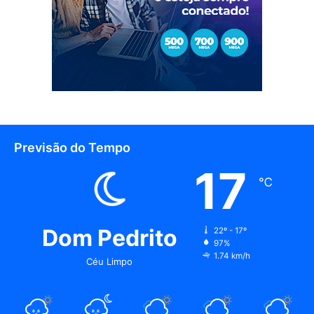
Previsão do Tempo
17
℃
Dom Pedrito
22º - 17º
97%
1.74 km/h
Céu Limpo