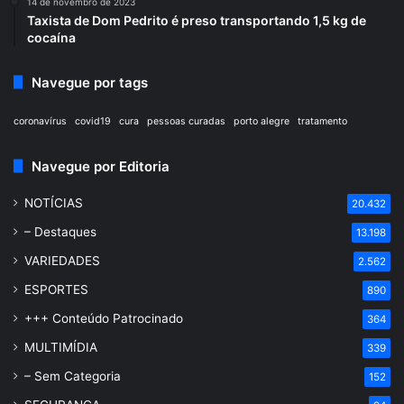
14 de novembro de 2023
Taxista de Dom Pedrito é preso transportando 1,5 kg de
cocaína
Navegue por tags
coronavírus
covid19
cura
pessoas curadas
porto alegre
tratamento
Navegue por Editoria
NOTÍCIAS
20.432
– Destaques
13.198
VARIEDADES
2.562
ESPORTES
890
+++ Conteúdo Patrocinado
364
MULTIMÍDIA
339
– Sem Categoria
152