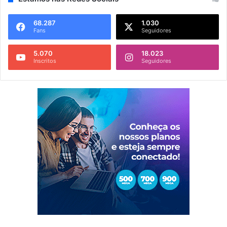
68.287
1.030
Fans
Seguidores
5.070
18.023
Inscritos
Seguidores