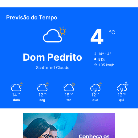
Previsão do Tempo
4
℃
Dom Pedrito
14º - 4º
81%
1.95 km/h
Scattered Clouds
14
12
15
12
12
℃
℃
℃
℃
℃
dom
seg
ter
qua
qui