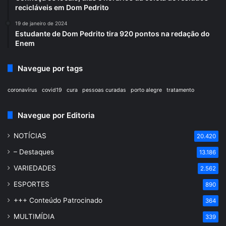
recicláveis em Dom Pedrito
19 de janeiro de 2024
Estudante de Dom Pedrito tira 920 pontos na redação do
Enem
Navegue por tags
coronavírus
covid19
cura
pessoas curadas
porto alegre
tratamento
Navegue por Editoria
NOTÍCIAS
20.420
– Destaques
13.186
VARIEDADES
2.562
ESPORTES
890
+++ Conteúdo Patrocinado
364
MULTIMÍDIA
339