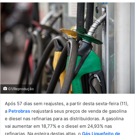
G1/Reprodução
Após 57 dias sem reajustes, a partir desta sexta-feira (11),
a
Petrobr
a
s
reajustará seus preços de venda de gasolina
e diesel nas refinarias para as distribuidoras. A gasolina
vai aumentar em 18,77% e o diesel em 24,93% nas
refinarias. Na esteira destas altas, o
Gás Liquefeito de