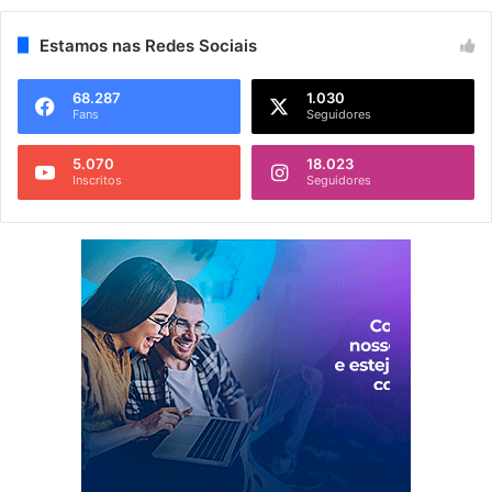
Estamos nas Redes Sociais
68.287
1.030
Fans
Seguidores
5.070
18.023
Inscritos
Seguidores