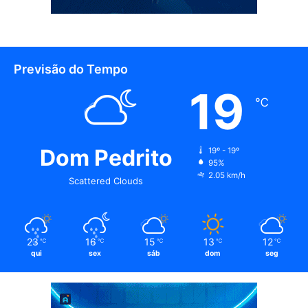
Previsão do Tempo
19
℃
Dom Pedrito
19º - 19º
95%
2.05 km/h
Scattered Clouds
23
16
15
13
12
℃
℃
℃
℃
℃
qui
sex
sáb
dom
seg