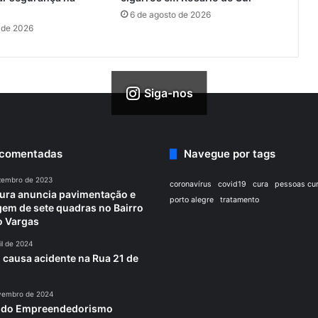
6 de agosto de 2026
 de 2026
Siga-nos
 comentadas
Navegue por tags
zembro de 2023
coronavírus
covid19
cura
pessoas cu
tura anuncia pavimentação e
porto alegre
tratamento
em de sete quadras no Bairro
o Vargas
il de 2024
 causa acidente na Rua 21 de
vembro de 2024
a do Empreendedorismo