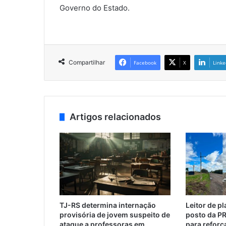
Governo do Estado.
Compartilhar
Facebook
X
Linke
Artigos relacionados
TJ-RS determina internação
Leitor de p
provisória de jovem suspeito de
posto da P
ataque a professoras em
para reforç