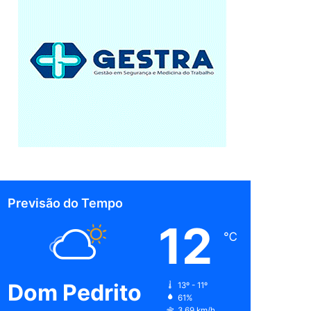
Previsão do Tempo
12
℃
Dom Pedrito
13º - 11º
61%
3.69 km/h