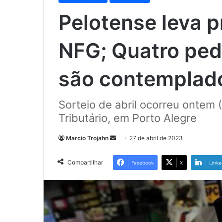
Pelotense leva 
NFG; Quatro pe
são contemplado
Sorteio de abril ocorreu ontem (
Tributário, em Porto Alegre
Mande
Marcio Trojahn
27 de abril de 2023
um
e-
Compartilhar
Facebook
X
Linke
mail