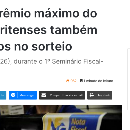
prêmio máximo do
dritenses também
s no sorteio
26), durante o 1º Seminário Fiscal-
962
1 minuto de leitura
din
Messenger
Compartilhar via e-mail
Imprimir