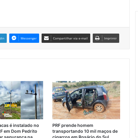
din
Messenger
Compartilhar via e-mail
Imprimir
lacas é instalado no
PRF prende homem
RF em Dom Pedrito
transportando 10 mil maços de
ar segurança na
cigarros em Rosário do Sul