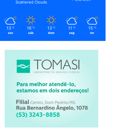
Scattered Clouds
13
16
13
11
15
℃
℃
℃
℃
℃
sex
sáb
dom
seg
ter