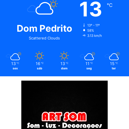
13
℃
Dom Pedrito
13º - 11º
58%
3.13 km/h
Scattered Clouds
13
16
13
11
15
℃
℃
℃
℃
℃
sex
sáb
dom
seg
ter