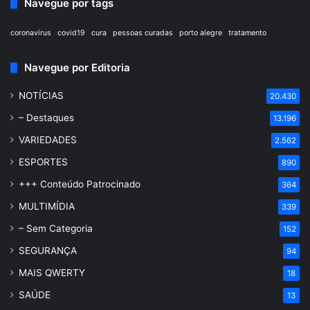
Navegue por tags
coronavírus
covid19
cura
pessoas curadas
porto alegre
tratamento
Navegue por Editoria
NOTÍCIAS
20.430
– Destaques
13.196
VARIEDADES
2.562
ESPORTES
890
+++ Conteúdo Patrocinado
364
MULTIMÍDIA
339
– Sem Categoria
152
SEGURANÇA
94
MAIS QWERTY
18
SAÚDE
13