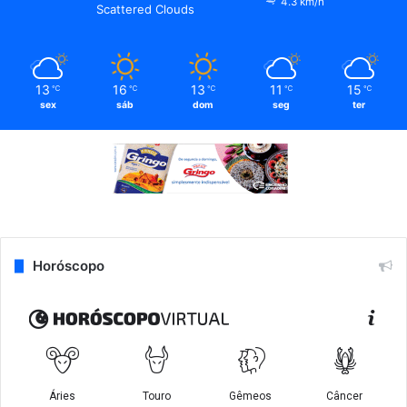
4.3 km/h
Scattered Clouds
13
16
13
11
15
℃
℃
℃
℃
℃
sex
sáb
dom
seg
ter
Horóscopo