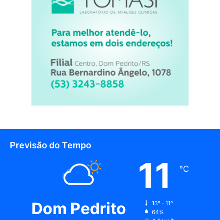
Previsão do Tempo
11
℃
Dom Pedrito
13º - 11º
64%