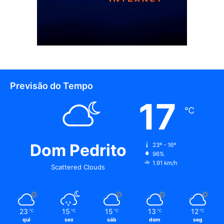
Previsão do Tempo
17
℃
Dom Pedrito
23º - 16º
96%
1.91 km/h
Scattered Clouds
23
15
15
13
12
℃
℃
℃
℃
℃
qui
sex
sáb
dom
seg