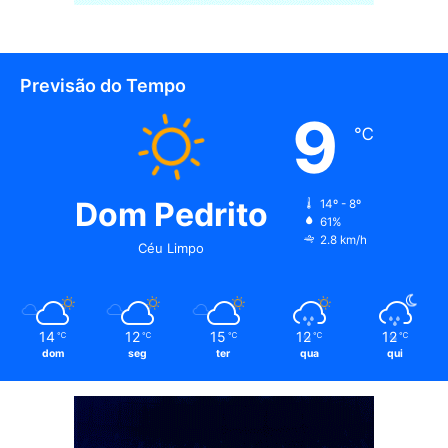
Previsão do Tempo
9
℃
Dom Pedrito
14º - 8º
61%
2.8 km/h
Céu Limpo
14
12
15
12
12
℃
℃
℃
℃
℃
dom
seg
ter
qua
qui