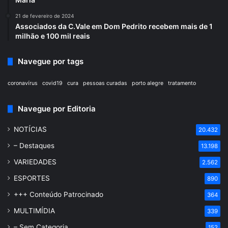
21 de fevereiro de 2024
Associados da C.Vale em Dom Pedrito recebem mais de 1
milhão e 100 mil reais
Navegue por tags
coronavírus
covid19
cura
pessoas curadas
porto alegre
tratamento
Navegue por Editoria
NOTÍCIAS
20.432
– Destaques
13.198
VARIEDADES
2.562
ESPORTES
890
+++ Conteúdo Patrocinado
364
MULTIMÍDIA
339
– Sem Categoria
152