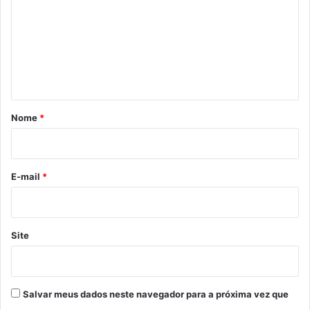
m
e
n
t
á
r
Nome
*
i
o
*
E-mail
*
Site
Salvar meus dados neste navegador para a próxima vez que