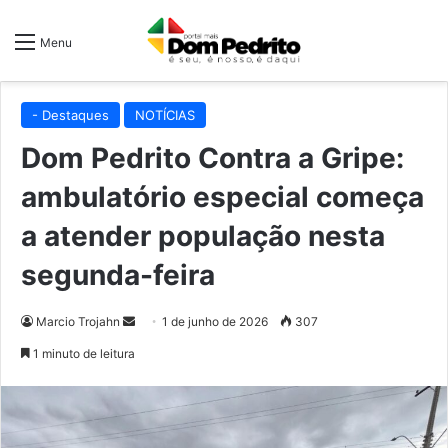
Menu
- Destaques
NOTÍCIAS
Dom Pedrito Contra a Gripe:
ambulatório especial começa
a atender população nesta
segunda-feira
Mande
Marcio Trojahn
1 de junho de 2026
307
um
1 minuto de leitura
e-
mail