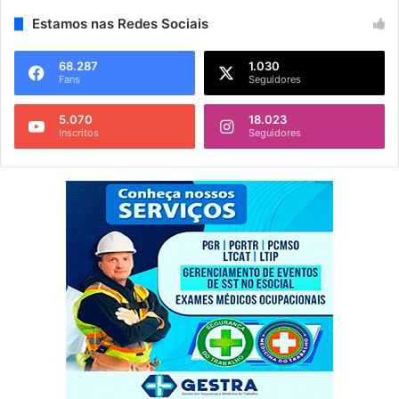
Estamos nas Redes Sociais
68.287
1.030
Fans
Seguidores
5.070
18.023
Inscritos
Seguidores