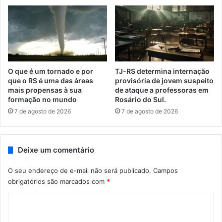
O que é um tornado e por
TJ-RS determina internação
que o RS é uma das áreas
provisória de jovem suspeito
mais propensas à sua
de ataque a professoras em
formação no mundo
Rosário do Sul.
7 de agosto de 2026
7 de agosto de 2026
Deixe um comentário
O seu endereço de e-mail não será publicado.
Campos
obrigatórios são marcados com
*
C
o