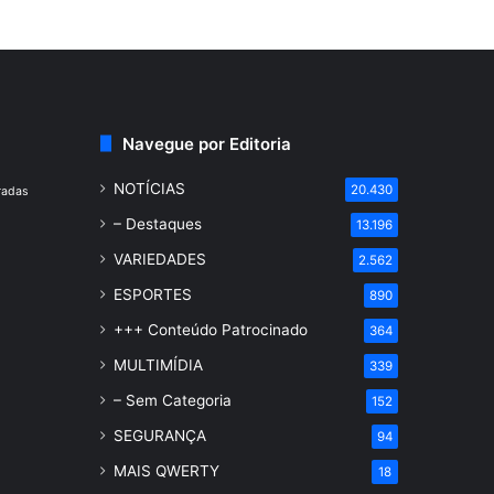
Navegue por Editoria
NOTÍCIAS
20.430
radas
– Destaques
13.196
VARIEDADES
2.562
ESPORTES
890
+++ Conteúdo Patrocinado
364
MULTIMÍDIA
339
– Sem Categoria
152
SEGURANÇA
94
MAIS QWERTY
18