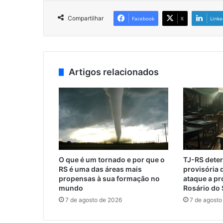
Compartilhar
Facebook
X
Linke
Artigos relacionados
O que é um tornado e por que o
TJ-RS dete
RS é uma das áreas mais
provisória 
propensas à sua formação no
ataque a p
mundo
Rosário do 
7 de agosto de 2026
7 de agosto