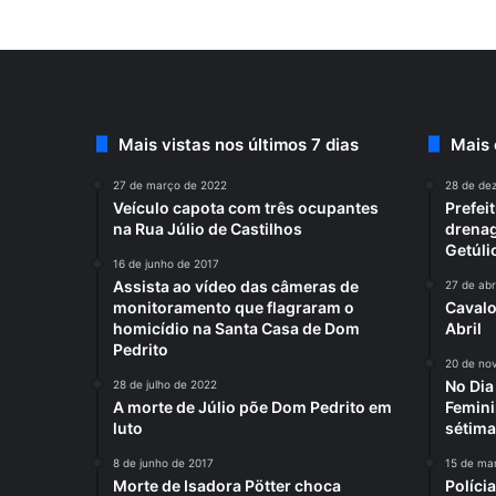
Mais vistas nos últimos 7 dias
Mais
27 de março de 2022
28 de de
Veículo capota com três ocupantes
Prefei
na Rua Júlio de Castilhos
drenag
Getúli
16 de junho de 2017
Assista ao vídeo das câmeras de
27 de abr
monitoramento que flagraram o
Cavalo
homicídio na Santa Casa de Dom
Abril
Pedrito
20 de no
No Di
28 de julho de 2022
A morte de Júlio põe Dom Pedrito em
Femini
luto
sétima
8 de junho de 2017
15 de ma
Morte de Isadora Pötter choca
Políci