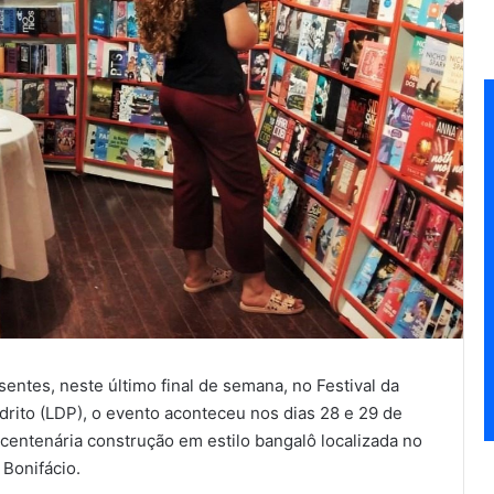
entes, neste último final de semana, no Festival da
drito (LDP), o evento aconteceu nos dias 28 e 29 de
centenária construção em estilo bangalô localizada no
 Bonifácio.