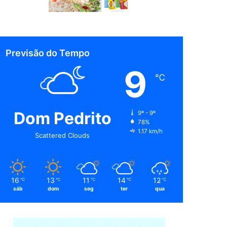
Previsão do Tempo
9
℃
Dom Pedrito
9º - 9º
78%
1.17 km/h
Scattered Clouds
16
13
11
14
12
℃
℃
℃
℃
℃
sáb
dom
seg
ter
qua