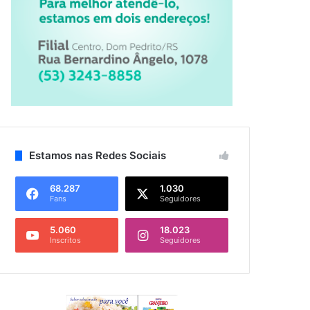
Estamos nas Redes Sociais
68.287
1.030
Fans
Seguidores
5.060
18.023
Inscritos
Seguidores