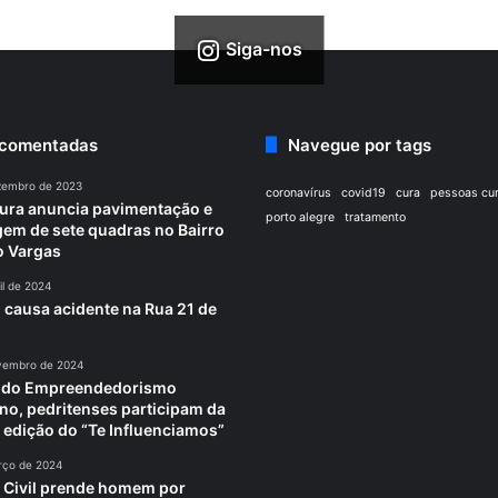
Siga-nos
 comentadas
Navegue por tags
zembro de 2023
coronavírus
covid19
cura
pessoas cu
tura anuncia pavimentação e
porto alegre
tratamento
em de sete quadras no Bairro
o Vargas
il de 2024
 causa acidente na Rua 21 de
vembro de 2024
a do Empreendedorismo
no, pedritenses participam da
 edição do “Te Influenciamos”
rço de 2024
a Civil prende homem por