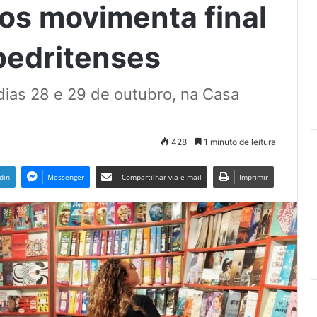
ros movimenta final
pedritenses
 dias 28 e 29 de outubro, na Casa
428
1 minuto de leitura
din
Messenger
Compartilhar via e-mail
Imprimir