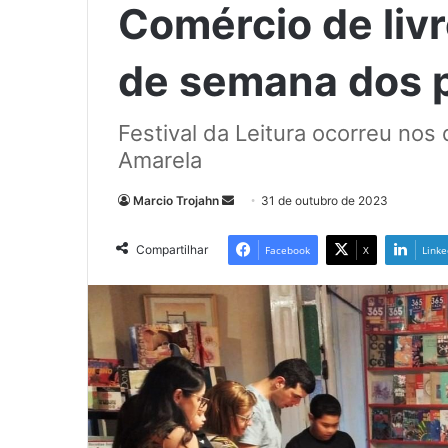
Comércio de liv
de semana dos 
Festival da Leitura ocorreu nos
Amarela
Mande
Marcio Trojahn
31 de outubro de 2023
um
e-
Compartilhar
Facebook
X
Linke
mail