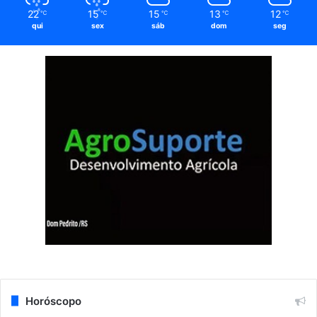
22
15
15
13
12
℃
℃
℃
℃
℃
qui
sex
sáb
dom
seg
Horóscopo