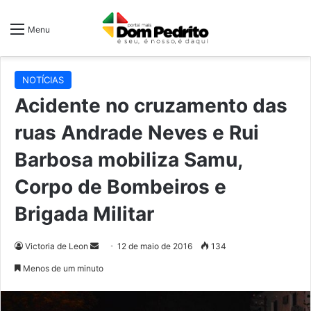
Menu
NOTÍCIAS
Acidente no cruzamento das
ruas Andrade Neves e Rui
Barbosa mobiliza Samu,
Corpo de Bombeiros e
Brigada Militar
Mande
Victoria de Leon
12 de maio de 2016
134
um
Menos de um minuto
e-
mail