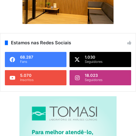
Estamos nas Redes Sociais
68.287
1.030
Fans
Seguidores
5.070
18.023
Inscritos
Seguidores