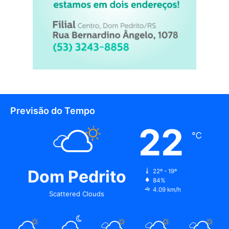
Previsão do Tempo
22
℃
Dom Pedrito
22º - 19º
84%
4.09 km/h
Scattered Clouds