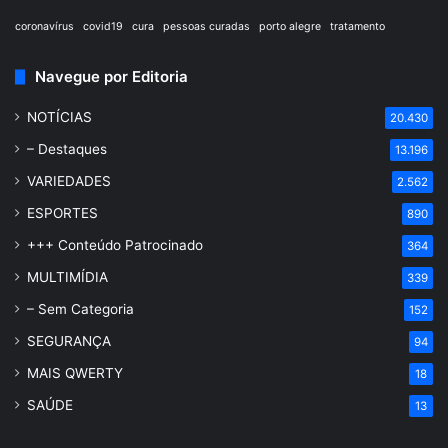
coronavírus
covid19
cura
pessoas curadas
porto alegre
tratamento
Navegue por Editoria
NOTÍCIAS
20.430
– Destaques
13.196
VARIEDADES
2.562
ESPORTES
890
+++ Conteúdo Patrocinado
364
MULTIMÍDIA
339
– Sem Categoria
152
SEGURANÇA
94
MAIS QWERTY
18
SAÚDE
13