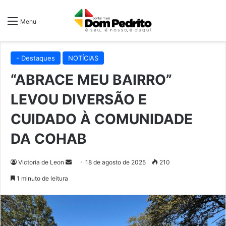
Menu
- Destaques
NOTÍCIAS
“ABRACE MEU BAIRRO”
LEVOU DIVERSÃO E
CUIDADO À COMUNIDADE
DA COHAB
Mande
Victoria de Leon
18 de agosto de 2025
210
um
1 minuto de leitura
e-
mail