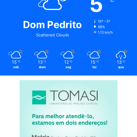
5
Dom Pedrito
15º - 5º
88%
1.13 km/h
Scattered Clouds
15
13
12
15
13
℃
℃
℃
℃
℃
sáb
dom
seg
ter
qua