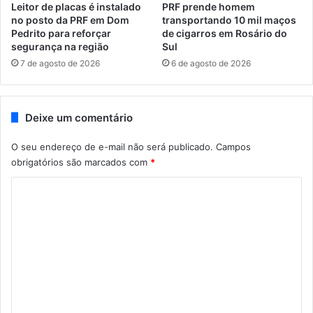
Leitor de placas é instalado
PRF prende homem
no posto da PRF em Dom
transportando 10 mil maços
Pedrito para reforçar
de cigarros em Rosário do
segurança na região
Sul
7 de agosto de 2026
6 de agosto de 2026
Deixe um comentário
O seu endereço de e-mail não será publicado.
Campos
obrigatórios são marcados com
*
C
o
m
e
n
t
á