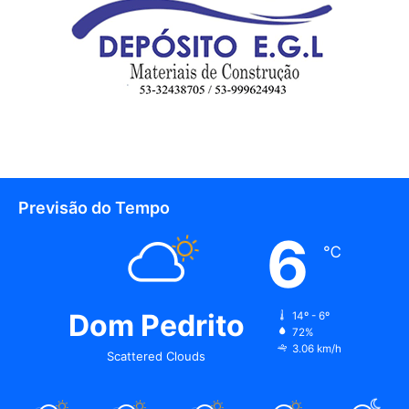
Previsão do Tempo
6
℃
Dom Pedrito
14º - 6º
72%
3.06 km/h
Scattered Clouds