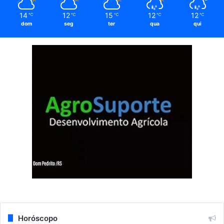
14
12
15
12
12
℃
℃
℃
℃
℃
dom
seg
ter
qua
qui
Horóscopo