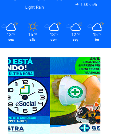
5.38 km/h
Light Rain
13
15
13
12
15
℃
℃
℃
℃
℃
sex
sáb
dom
seg
ter