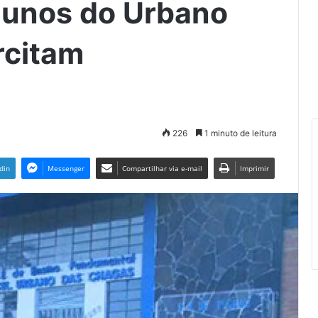
lunos do Urbano
rcitam
226
1 minuto de leitura
din
Messenger
Compartilhar via e-mail
Imprimir