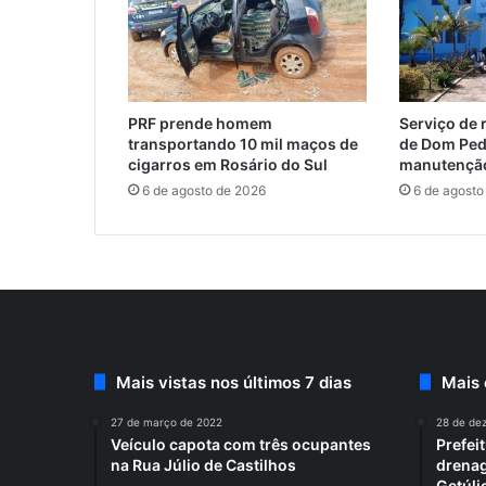
PRF prende homem
Serviço de 
transportando 10 mil maços de
de Dom Ped
cigarros em Rosário do Sul
manutenção
6 de agosto de 2026
6 de agosto
Mais vistas nos últimos 7 dias
Mais
27 de março de 2022
28 de de
Veículo capota com três ocupantes
Prefei
na Rua Júlio de Castilhos
drenag
Getúli