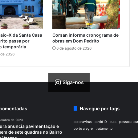
raio-X da Santa Casa
Corsan informa cronograma de
rito passa por
obras em Dom Pedrito
 temporária
6 de agosto de 2026
 de 2026
Siga-nos
 comentadas
Navegue por tags
zembro de 2023
coronavírus
covid19
cura
pessoas cu
tura anuncia pavimentação e
porto alegre
tratamento
em de sete quadras no Bairro
o Vargas