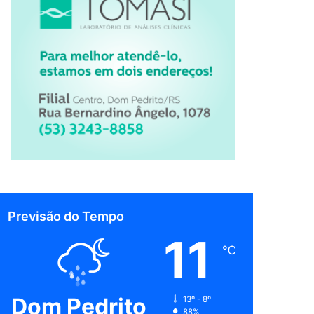
Previsão do Tempo
11
℃
Dom Pedrito
13º - 8º
88%