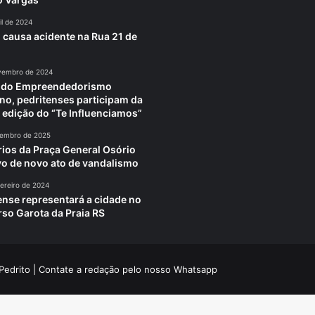
il de 2024
 causa acidente na Rua 21 de
vembro de 2024
a do Empreendedorismo
no, pedritenses participam da
 edição do “Te Influenciamos”
tembro de 2025
rios da Praça General Osório
vo de novo ato de vandalismo
ereiro de 2024
ense representará a cidade no
so Garota da Praia RS
Pedrito
| Contate a redação pelo nosso
Whatsapp