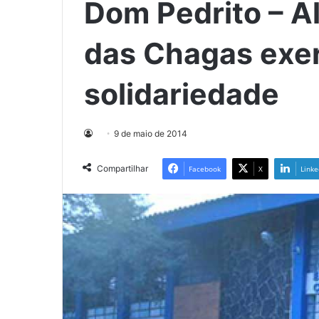
Dom Pedrito – A
das Chagas exe
solidariedade
9 de maio de 2014
Compartilhar
Facebook
X
Linke