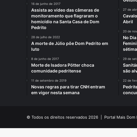
16 de junho de 2017
Assista ao vídeo das câmeras de
27 de abr
monitoramento que flagraram o
Cavalo
homicídio na Santa Casa de Dom
Abril
Pedrito
20 de no
No Di
28 de julho de 2022
A morte de Júlio põe Dom Pedrito em
Femini
luto
sétima
8 de junho de 2017
29 de se
Morte de Isadora Pötter choca
Sanitá
comunidade pedritense
são al
11 de setembro de 2019
22 de fev
Novas regras para tirar CNH entram
Pedrit
em vigor nesta semana
concur
© Todos os direitos reservados 2026 |
Portal Mais Dom 