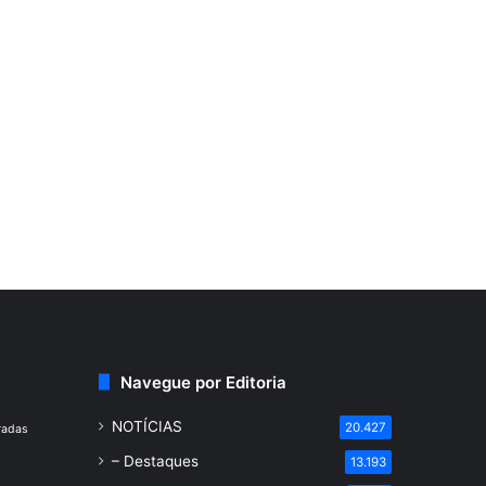
Navegue por Editoria
NOTÍCIAS
20.427
radas
– Destaques
13.193