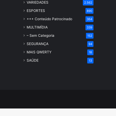
VARIEDADES
2.562
ESPORTES
890
+++ Conteúdo Patrocinado
364
MULTIMÍDIA
339
– Sem Categoria
152
SEGURANÇA
94
MAIS QWERTY
18
SAÚDE
13