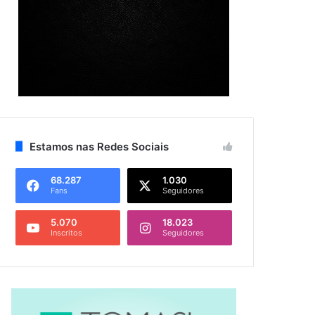
Estamos nas Redes Sociais
68.287
1.030
Fans
Seguidores
5.070
18.023
Inscritos
Seguidores