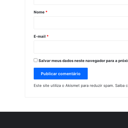
á
r
Nome
*
i
o
*
E-mail
*
Salvar meus dados neste navegador para a próx
Este site utiliza o Akismet para reduzir spam.
Saiba 