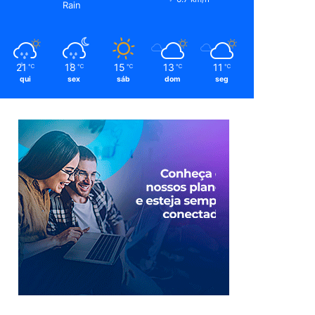
Rain
21
18
15
13
11
℃
℃
℃
℃
℃
qui
sex
sáb
dom
seg