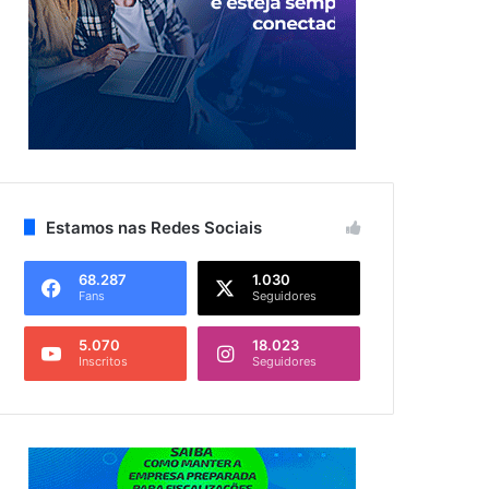
Estamos nas Redes Sociais
68.287
1.030
Fans
Seguidores
5.070
18.023
Inscritos
Seguidores