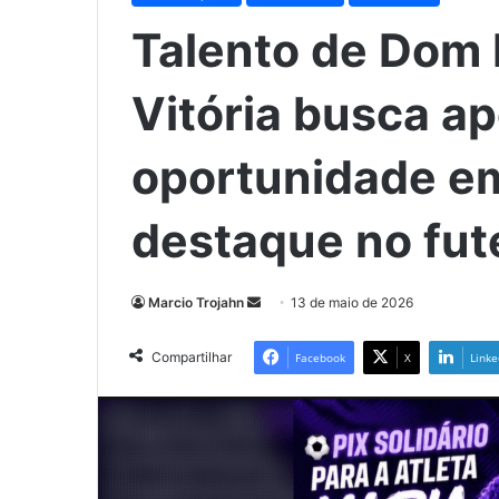
Talento de Dom 
Vitória busca ap
oportunidade e
destaque no fut
Mande
Marcio Trojahn
13 de maio de 2026
um
e-
Compartilhar
Facebook
X
Linke
mail