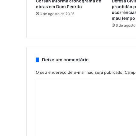
Corsan informa cronograma de
Defesa Civ
obras em Dom Pedrito
prontidão p
ocorrência
6 de agosto de 2026
mau tempo
6 de agosto
Deixe um comentário
O seu endereço de e-mail não será publicado.
Campo
C
o
m
e
n
t