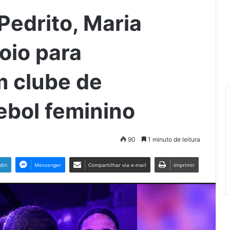
Pedrito, Maria
oio para
m clube de
ebol feminino
90
1 minuto de leitura
din
Messenger
Compartilhar via e-mail
Imprimir