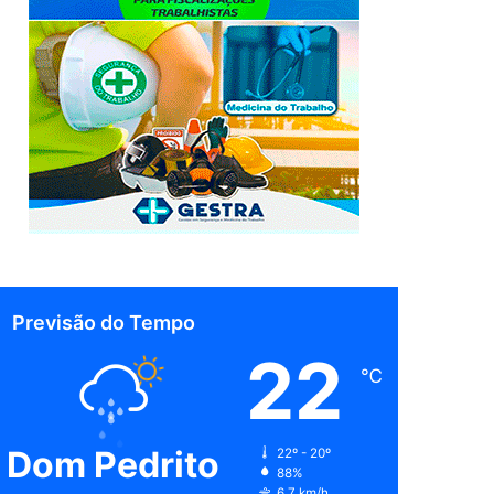
Previsão do Tempo
22
℃
Dom Pedrito
22º - 20º
88%
6.7 km/h