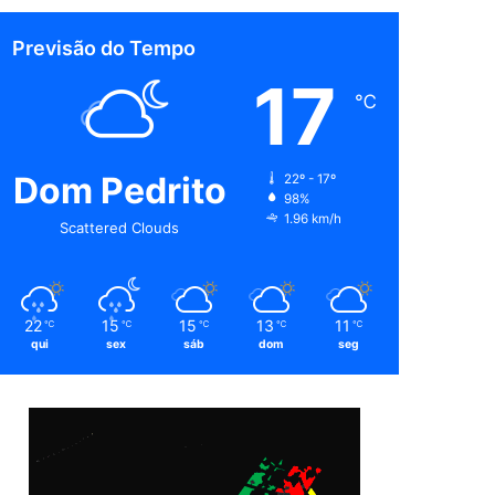
Previsão do Tempo
17
℃
Dom Pedrito
22º - 17º
98%
1.96 km/h
Scattered Clouds
22
15
15
13
11
℃
℃
℃
℃
℃
qui
sex
sáb
dom
seg