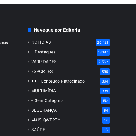
Navegue por Editoria
NOTÍCIAS
20.421
radas
– Destaques
13.187
VARIEDADES
2.562
ESPORTES
890
+++ Conteúdo Patrocinado
364
MULTIMÍDIA
339
– Sem Categoria
152
SEGURANÇA
94
MAIS QWERTY
18
SAÚDE
13