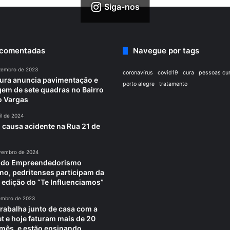
Siga-nos
 comentadas
Navegue por tags
zembro de 2023
coronavírus
covid19
cura
pessoas cu
tura anuncia pavimentação e
porto alegre
tratamento
em de sete quadras no Bairro
o Vargas
il de 2024
 causa acidente na Rua 21 de
vembro de 2024
a do Empreendedorismo
no, pedritenses participam da
 edição do “Te Influenciamos”
embro de 2023
trabalha junto de casa com a
et e hoje faturam mais de 20
 mês, e estão ensinando