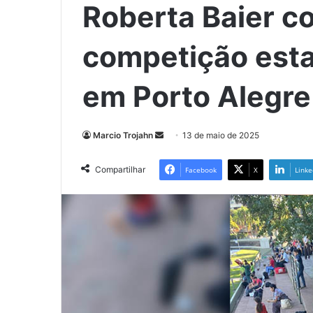
Roberta Baier c
competição esta
em Porto Alegre
Mande
Marcio Trojahn
13 de maio de 2025
um
e-
Compartilhar
Facebook
X
Linke
mail