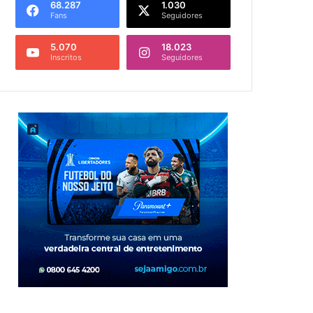
68.287
1.030
Fans
Seguidores
5.070
18.023
Inscritos
Seguidores