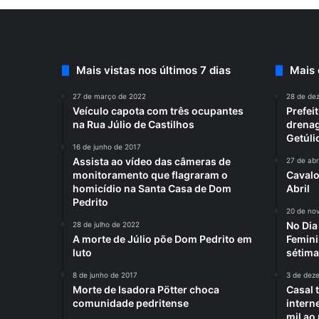
Mais vistas nos últimos 7 dias
Mais
27 de março de 2022
28 de de
Veículo capota com três ocupantes
Prefei
na Rua Júlio de Castilhos
drenag
Getúli
16 de junho de 2017
Assista ao vídeo das câmeras de
27 de abr
monitoramento que flagraram o
Cavalo
homicídio na Santa Casa de Dom
Abril
Pedrito
20 de no
No Di
28 de julho de 2022
A morte de Júlio põe Dom Pedrito em
Femini
luto
sétima
8 de junho de 2017
3 de dez
Morte de Isadora Pötter choca
Casal 
comunidade pedritense
intern
mil ao