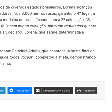
os de diversos estados brasileiros, Lorena alcançou
doras. Nos 3.000 metros rasos, garantiu o 4º lugar, e
a medalha de prata, ficando com a 2ª colocação.
“Foi
o feliz com minha evolução, tanto em resultados quanto
ais”
, declarou Lorena, que segue determinada a
onato Estadual Adulto, que acontece já neste final de
da de todos vocês!”
, completou a atleta, demonstrando
tismo.
din
Messenger
Compartilhar via e-mail
Imprimir