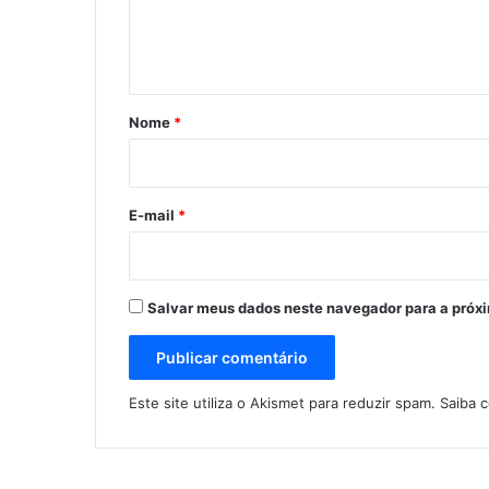
n
t
á
r
Nome
*
i
o
*
E-mail
*
Salvar meus dados neste navegador para a próx
Este site utiliza o Akismet para reduzir spam.
Saiba 