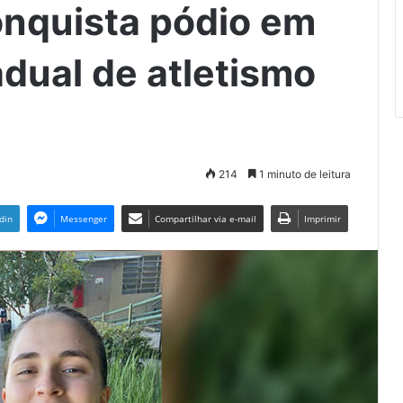
onquista pódio em
dual de atletismo
214
1 minuto de leitura
din
Messenger
Compartilhar via e-mail
Imprimir