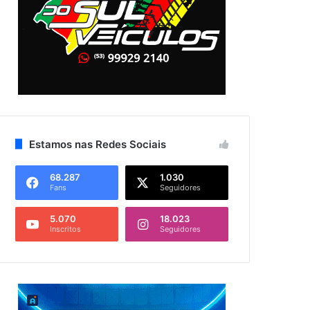
Estamos nas Redes Sociais
68.287
1.030
Fans
Seguidores
5.070
18.023
Inscritos
Seguidores