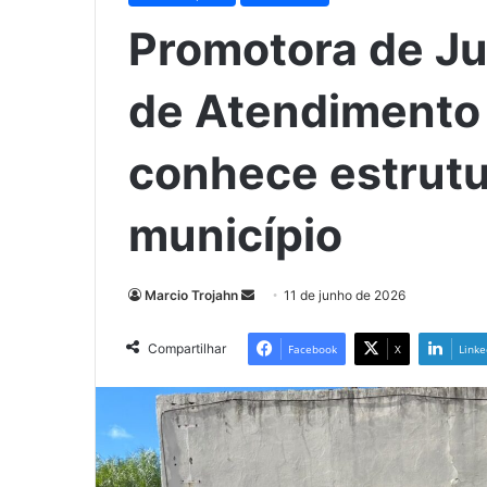
Promotora de Jus
de Atendimento 
conhece estrutu
município
Mande
Marcio Trojahn
11 de junho de 2026
um
e-
Compartilhar
Facebook
X
Linke
mail