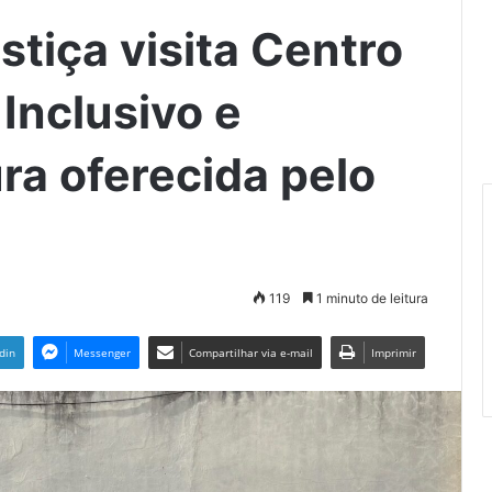
tiça visita Centro
Inclusivo e
ra oferecida pelo
119
1 minuto de leitura
din
Messenger
Compartilhar via e-mail
Imprimir