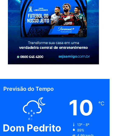
Previsão do Tempo
10
℃
Dom Pedrito
13º - 8º
89%
4.99 km/h