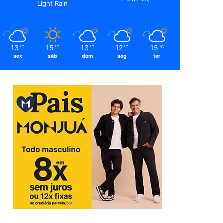
Light Rain
13
15
13
12
15
℃
℃
℃
℃
℃
sex
sáb
dom
seg
ter