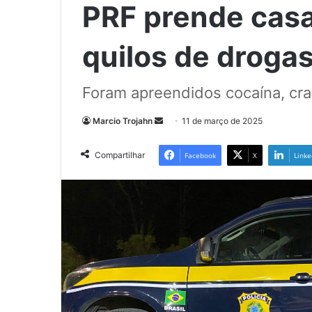
PRF prende casa
quilos de droga
Foram apreendidos cocaína, cr
Mande
Marcio Trojahn
11 de março de 2025
um
e-
Compartilhar
Facebook
X
Linke
mail