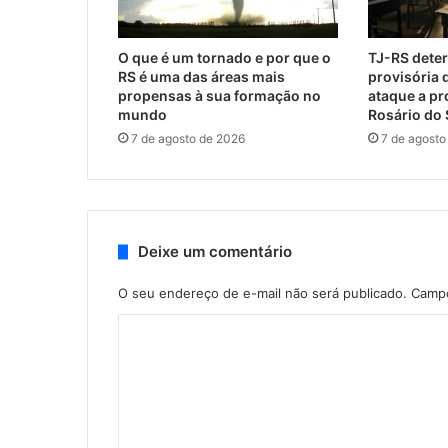
O que é um tornado e por que o
TJ-RS dete
RS é uma das áreas mais
provisória 
propensas à sua formação no
ataque a p
mundo
Rosário do 
7 de agosto de 2026
7 de agosto
Deixe um comentário
O seu endereço de e-mail não será publicado.
Campo
C
o
m
e