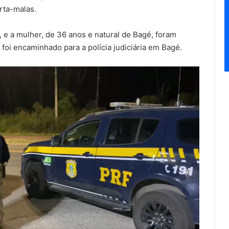
rta-malas.
 e a mulher, de 36 anos e natural de Bagé, foram
foi encaminhado para a polícia judiciária em Bagé.