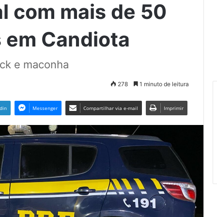
l com mais de 50
s em Candiota
ack e maconha
278
1 minuto de leitura
din
Messenger
Compartilhar via e-mail
Imprimir