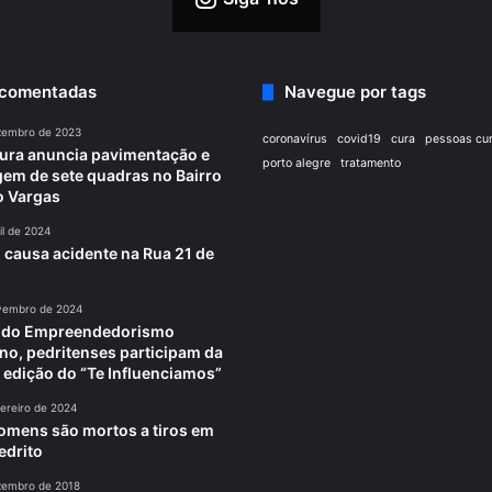
 comentadas
Navegue por tags
zembro de 2023
coronavírus
covid19
cura
pessoas cu
tura anuncia pavimentação e
porto alegre
tratamento
em de sete quadras no Bairro
o Vargas
il de 2024
 causa acidente na Rua 21 de
vembro de 2024
a do Empreendedorismo
no, pedritenses participam da
 edição do “Te Influenciamos”
ereiro de 2024
omens são mortos a tiros em
edrito
zembro de 2018