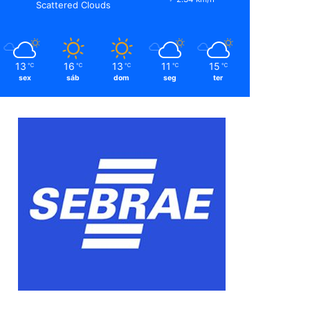
Scattered Clouds
13
16
13
11
15
℃
℃
℃
℃
℃
sex
sáb
dom
seg
ter