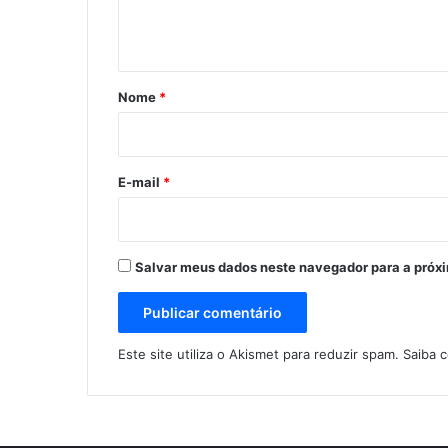
n
t
á
r
Nome
*
i
o
*
E-mail
*
Salvar meus dados neste navegador para a próx
Este site utiliza o Akismet para reduzir spam.
Saiba 