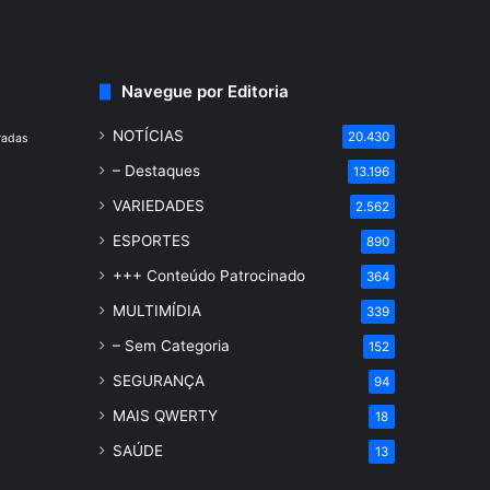
Navegue por Editoria
NOTÍCIAS
20.430
radas
– Destaques
13.196
VARIEDADES
2.562
ESPORTES
890
+++ Conteúdo Patrocinado
364
MULTIMÍDIA
339
– Sem Categoria
152
SEGURANÇA
94
MAIS QWERTY
18
SAÚDE
13