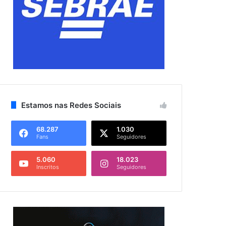
Estamos nas Redes Sociais
68.287
1.030
Fans
Seguidores
5.060
18.023
Inscritos
Seguidores