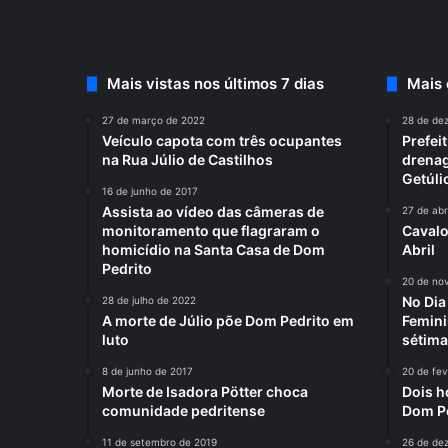
Mais vistas nos últimos 7 dias
Mais
27 de março de 2022
28 de de
Veículo capota com três ocupantes
Prefei
na Rua Júlio de Castilhos
drenag
Getúli
16 de junho de 2017
Assista ao vídeo das câmeras de
27 de abr
monitoramento que flagraram o
Cavalo
homicídio na Santa Casa de Dom
Abril
Pedrito
20 de no
No Di
28 de julho de 2022
A morte de Júlio põe Dom Pedrito em
Femini
luto
sétima
8 de junho de 2017
20 de fev
Morte de Isadora Pötter choca
Dois h
comunidade pedritense
Dom P
11 de setembro de 2019
26 de de