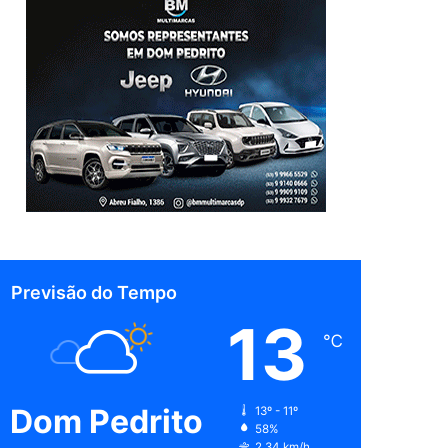
Previsão do Tempo
13
℃
Dom Pedrito
13º - 11º
58%
2.34 km/h