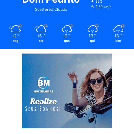
85%
2.59 km/h
Scattered Clouds
12
15
12
13
18
℃
℃
℃
℃
℃
seg
ter
qua
qui
sex