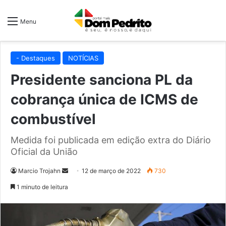
Menu
- Destaques
NOTÍCIAS
Presidente sanciona PL da
cobrança única de ICMS de
combustível
Medida foi publicada em edição extra do Diário
Oficial da União
Mande
Marcio Trojahn
12 de março de 2022
730
um
1 minuto de leitura
e-
mail