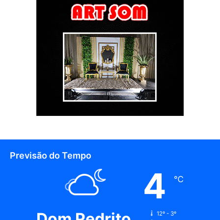
Previsão do Tempo
4
℃
Dom Pedrito
12º - 3º