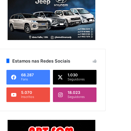
Estamos nas Redes Sociais
68.287
1.030
Fans
Seguidores
5.070
18.023
Inscritos
Seguidores