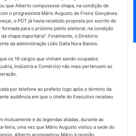
ou que Alberto compusesse chapa, na condição de
 com o progressista Mário Augusto de Freire Gonçalves.
eçar, o PDT já havia recebido proposta por escrito do
 formada para o próximo pleito eleitoral, na condição
da chapa majoritária”.
Finalmente, o Diretório
ente da administração Lídio Dalla Nora Bastos.
o que os 18 cargos que vinham sendo ocupados
ecuária, Indústria e Comércio) não mais pertencem ao
neração.
cada por telefone ao prefeito logo após o término da
rante audiência em que o chefe do Executivo recebeu
m mutuamente e às legendas aliadas, durante as
-feira, uma vez que Mário Augusto visitou a sede do
 depois, Alberto acompanhou Mário à reunião