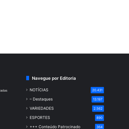
Navegue por Editoria
NOTÍCIAS
20.431
radas
– Destaques
13.197
VARIEDADES
2.562
ESPORTES
890
+++ Conteúdo Patrocinado
364