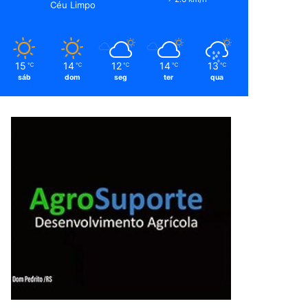
Céu Limpo
15
14
12
14
13
℃
℃
℃
℃
℃
sáb
dom
seg
ter
qua