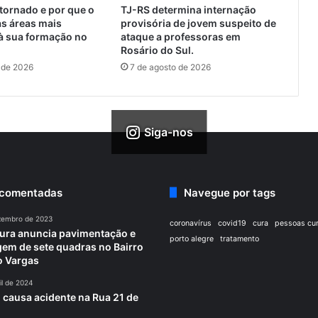
tornado e por que o
TJ-RS determina internação
s áreas mais
provisória de jovem suspeito de
à sua formação no
ataque a professoras em
Rosário do Sul.
 de 2026
7 de agosto de 2026
Siga-nos
 comentadas
Navegue por tags
zembro de 2023
coronavírus
covid19
cura
pessoas cu
tura anuncia pavimentação e
porto alegre
tratamento
em de sete quadras no Bairro
o Vargas
il de 2024
 causa acidente na Rua 21 de