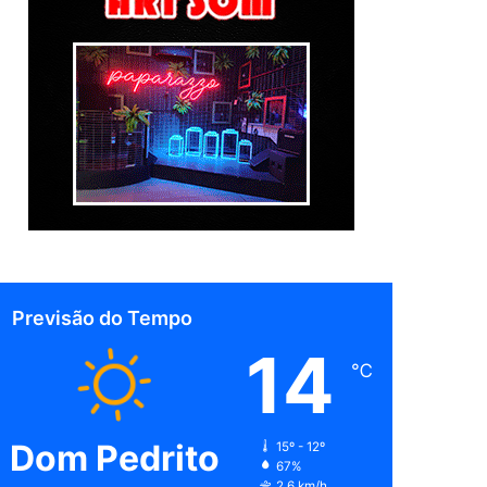
Previsão do Tempo
14
℃
Dom Pedrito
15º - 12º
67%
2.6 km/h