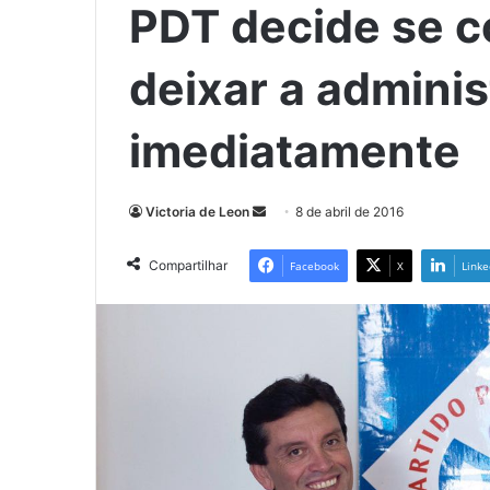
PDT decide se c
deixar a admini
imediatamente
Mande
Victoria de Leon
8 de abril de 2016
um
e-
Compartilhar
Facebook
X
Linke
mail