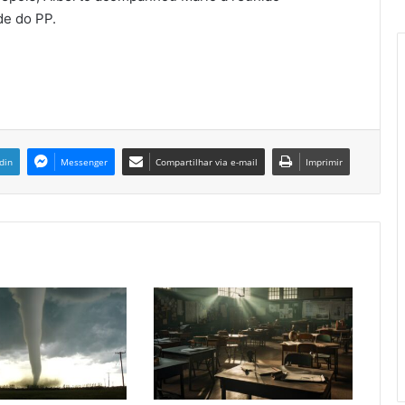
de do PP.
din
Messenger
Compartilhar via e-mail
Imprimir