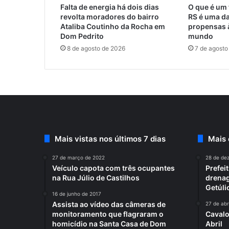
Falta de energia há dois dias
O que é um 
revolta moradores do bairro
RS é uma da
Ataliba Coutinho da Rocha em
propensas 
Dom Pedrito
mundo
8 de agosto de 2026
7 de agosto
Mais vistas nos últimos 7 dias
Mais
27 de março de 2022
28 de de
Veículo capota com três ocupantes
Prefei
na Rua Júlio de Castilhos
drenag
Getúli
16 de junho de 2017
Assista ao vídeo das câmeras de
27 de abr
monitoramento que flagraram o
Cavalo
homicídio na Santa Casa de Dom
Abril