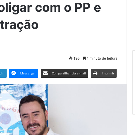
oligar com o PP e
stração
195
1 minuto de leitura
din
Messenger
Compartilhar via e-mail
Imprimir