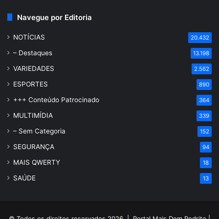
Navegue por Editoria
NOTÍCIAS
20.432
– Destaques
13.198
VARIEDADES
2.562
ESPORTES
890
+++ Conteúdo Patrocinado
364
MULTIMÍDIA
339
– Sem Categoria
152
SEGURANÇA
94
MAIS QWERTY
18
SAÚDE
13
© Todos os direitos reservados 2026 |
Portal Mais Dom Pedrito
|