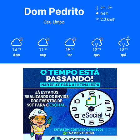
Dom Pedrito
7º - 7º
94%
2.3 km/h
Céu Limpo
14
11
15
12
12
℃
℃
℃
℃
℃
dom
seg
ter
qua
qui