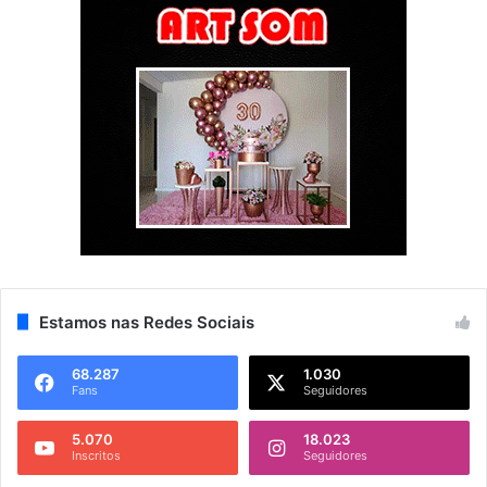
Estamos nas Redes Sociais
68.287
1.030
Fans
Seguidores
5.070
18.023
Inscritos
Seguidores