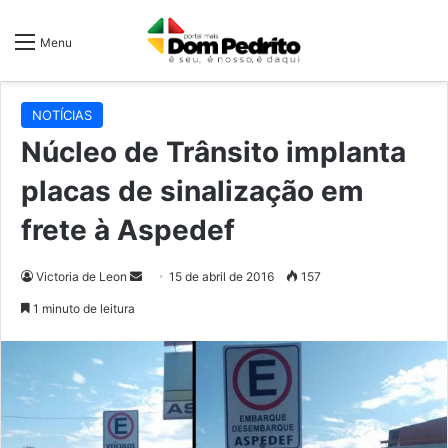
Menu
NOTÍCIAS
Núcleo de Trânsito implanta
placas de sinalização em
frete à Aspedef
Mande
Victoria de Leon
15 de abril de 2016
157
um
1 minuto de leitura
e-
mail