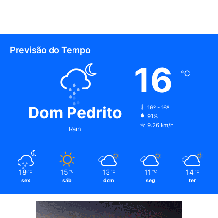
Previsão do Tempo
16
℃
Dom Pedrito
16º - 16º
91%
9.26 km/h
Rain
18
15
13
11
14
℃
℃
℃
℃
℃
sex
sáb
dom
seg
ter