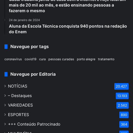
mais de 20 mil ao mês, e estão ensinando pessoas a
fazerem o mesmo
24 de janeiro de 2024
Aluna da Escola Técnica conquista 940 pontos na redação
do Enem
Navegue por tags
coronavírus
covid19
cura
pessoas curadas
porto alegre
tratamento
Navegue por Editoria
NOTÍCIAS
20.427
– Destaques
13.193
VARIEDADES
2.562
ESPORTES
890
+++ Conteúdo Patrocinado
364