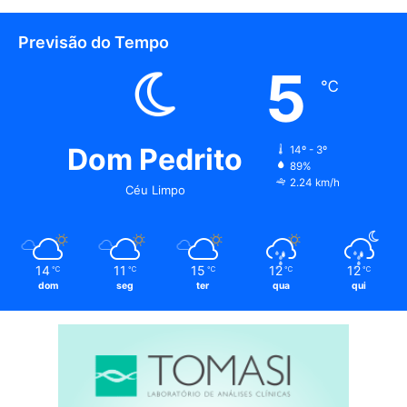
Previsão do Tempo
5
℃
Dom Pedrito
14º - 3º
89%
2.24 km/h
Céu Limpo
14
11
15
12
12
℃
℃
℃
℃
℃
dom
seg
ter
qua
qui