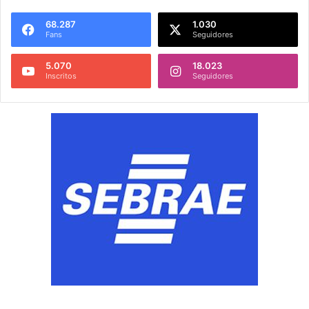
68.287
1.030
Fans
Seguidores
5.070
18.023
Inscritos
Seguidores