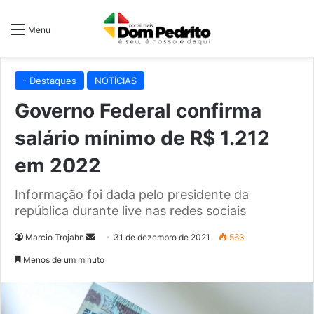
Menu
- Destaques
NOTÍCIAS
Governo Federal confirma
salário mínimo de R$ 1.212
em 2022
Informação foi dada pelo presidente da
república durante live nas redes sociais
Mande
Marcio Trojahn
31 de dezembro de 2021
563
um
Menos de um minuto
e-
mail