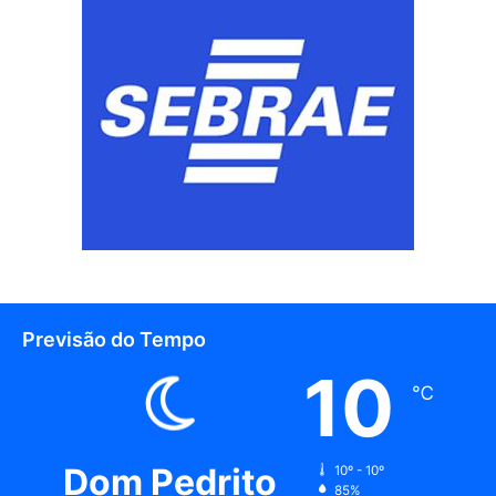
Previsão do Tempo
10
℃
Dom Pedrito
10º - 10º
85%