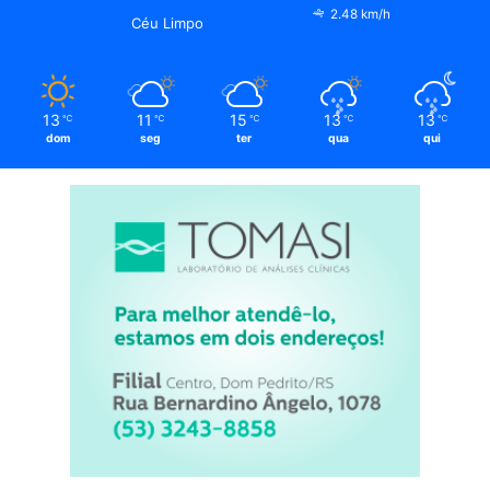
2.48 km/h
Céu Limpo
13
11
15
13
13
℃
℃
℃
℃
℃
dom
seg
ter
qua
qui