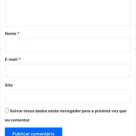
n
t
á
r
Nome
*
i
o
*
E-mail
*
Site
Salvar meus dados neste navegador para a próxima vez que
eu comentar.