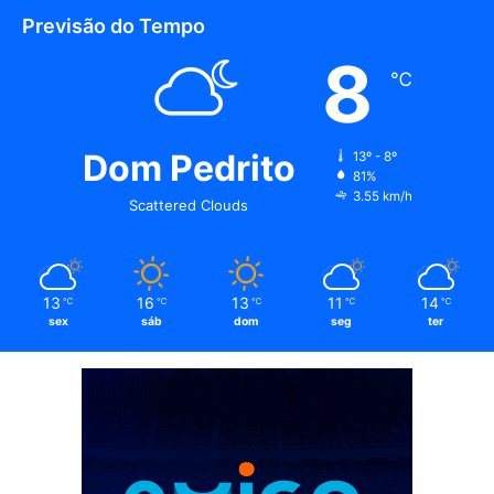
Previsão do Tempo
8
℃
Dom Pedrito
13º - 8º
81%
3.55 km/h
Scattered Clouds
13
16
13
11
14
℃
℃
℃
℃
℃
sex
sáb
dom
seg
ter