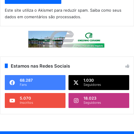
Este site utiliza o Akismet para reduzir spam.
Saiba como seus
dados em comentários são processados
.
Estamos nas Redes Sociais
68.287
1.030
Fans
Seguidores
5.070
18.023
Inscritos
Seguidores