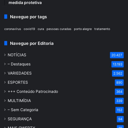
medida protetiva
Navegue por tags
coronavírus
covid19
cura
pessoas curadas
porto alegre
tratamento
Navegue por Editoria
NOTÍCIAS
20.427
– Destaques
13.193
VARIEDADES
2.562
ESPORTES
890
+++ Conteúdo Patrocinado
364
MULTIMÍDIA
339
– Sem Categoria
152
SEGURANÇA
94
MAIS QWERTY