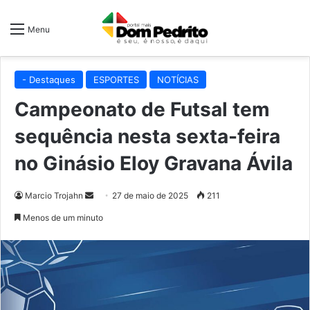
Menu
- Destaques
ESPORTES
NOTÍCIAS
Campeonato de Futsal tem
sequência nesta sexta-feira
no Ginásio Eloy Gravana Ávila
Mande
Marcio Trojahn
27 de maio de 2025
211
um
Menos de um minuto
e-
mail