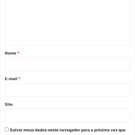
m
e
n
t
á
r
Nome
*
i
o
*
E-mail
*
Site
Salvar meus dados neste navegador para a próxima vez que