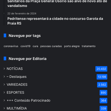
Sanitários da Praça General Osório são alvo de novo ato de
vandalismo
22 de fevereiro de 2024
Pedritense representará a cidade no concurso Garota da
Praia RS
Navegue por tags
coronavírus
covid19
cura
pessoas curadas
porto alegre
tratamento
Navegue por Editoria
NOTÍCIAS
20.432
– Destaques
13.198
VARIEDADES
2.562
ESPORTES
890
+++ Conteúdo Patrocinado
364
MULTIMÍDIA
339