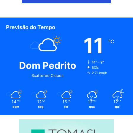
Previsão do Tempo
11
℃
Dom Pedrito
14º - 9º
53%
2.71 km/h
Scattered Clouds
14
12
15
12
12
℃
℃
℃
℃
℃
dom
seg
ter
qua
qui