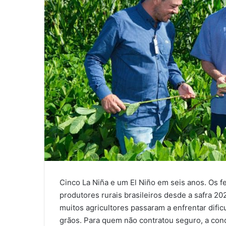
Cinco La Niña e um El Niño em seis anos. Os 
produtores rurais brasileiros desde a safra 20
muitos agricultores passaram a enfrentar dific
grãos. Para quem não contratou seguro, a condi