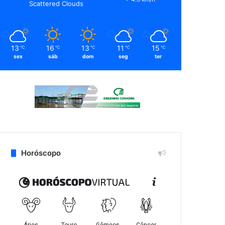
Scattered Clouds
13
16
13
11
15
℃
℃
℃
℃
℃
sex
sáb
dom
seg
ter
Horóscopo