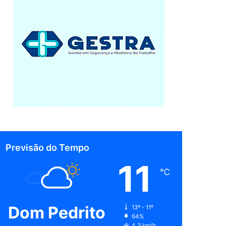
Previsão do Tempo
11
℃
Dom Pedrito
13º - 11º
64%
4.3 km/h