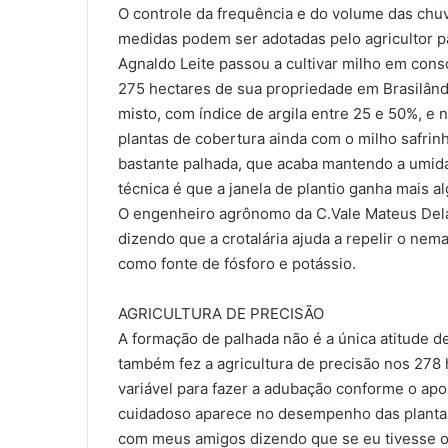
O controle da frequência e do volume das chu
medidas podem ser adotadas pelo agricultor pa
Agnaldo Leite passou a cultivar milho em cons
275 hectares de sua propriedade em Brasilândi
misto, com índice de argila entre 25 e 50%, e
plantas de cobertura ainda com o milho safrin
bastante palhada, que acaba mantendo a umida
técnica é que a janela de plantio ganha mais al
O engenheiro agrônomo da C.Vale Mateus Delai
dizendo que a crotalária ajuda a repelir o nema
como fonte de fósforo e potássio.
AGRICULTURA DE PRECISÃO
A formação de palhada não é a única atitude de
também fez a agricultura de precisão nos 278 
variável para fazer a adubação conforme o apo
cuidadoso aparece no desempenho das plantas 
com meus amigos dizendo que se eu tivesse o