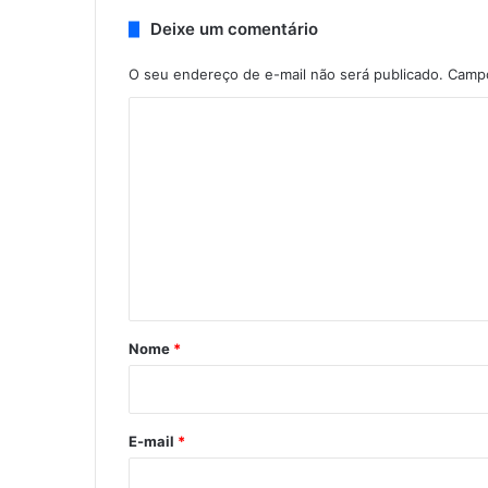
Deixe um comentário
O seu endereço de e-mail não será publicado.
Campo
C
o
m
e
n
t
á
r
Nome
*
i
o
*
E-mail
*