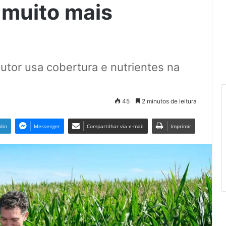
 muito mais
dutor usa cobertura e nutrientes na
45
2 minutos de leitura
din
Messenger
Compartilhar via e-mail
Imprimir