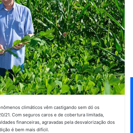
fenômenos climáticos vêm castigando sem dó os
20/21. Com seguros caros e de cobertura limitada,
uldades financeiras, agravadas pela desvalorização dos
ção é bem mais difícil.