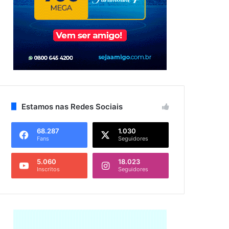
Estamos nas Redes Sociais
68.287
1.030
Fans
Seguidores
5.060
18.023
Inscritos
Seguidores