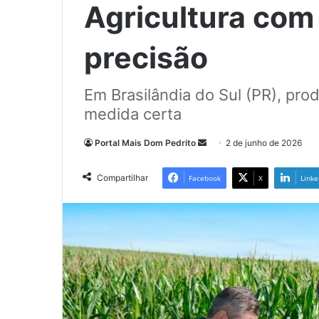
Agricultura com
precisão
Em Brasilândia do Sul (PR), pro
medida certa
Mande
Portal Mais Dom Pedrito
2 de junho de 2026
um
e-
Compartilhar
Facebook
X
Linke
mail