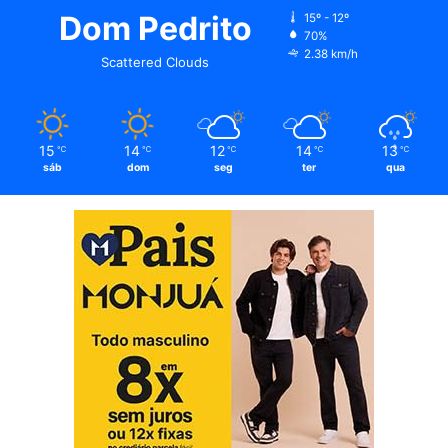
Dom Pedrito
15º - 12º
70%
2.38 km/h
Scattered Clouds
15
14
12
14
13
℃
℃
℃
℃
℃
sáb
dom
seg
ter
qua