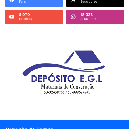
Fans
Seguidores
5.070
18.023
Inscritos
Seguidores