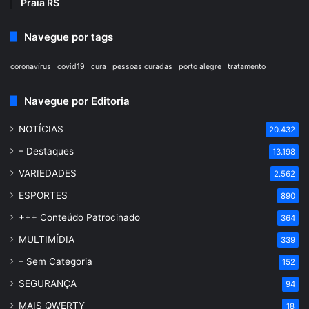
Praia RS
Navegue por tags
coronavírus
covid19
cura
pessoas curadas
porto alegre
tratamento
Navegue por Editoria
NOTÍCIAS
20.432
– Destaques
13.198
VARIEDADES
2.562
ESPORTES
890
+++ Conteúdo Patrocinado
364
MULTIMÍDIA
339
– Sem Categoria
152
SEGURANÇA
94
MAIS QWERTY
18