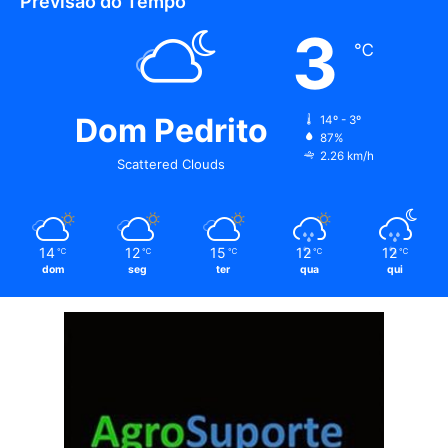
Previsão do Tempo
3
℃
Dom Pedrito
14º - 3º
87%
2.26 km/h
Scattered Clouds
14
12
15
12
12
℃
℃
℃
℃
℃
dom
seg
ter
qua
qui