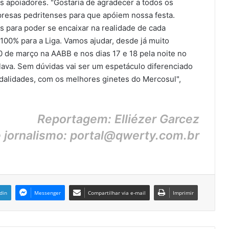
s apoiadores. "Gostaria de agradecer a todos os
resas pedritenses para que apóiem nossa festa.
es para poder se encaixar na realidade de cada
 100% para a Liga. Vamos ajudar, desde já muito
 de março na AABB e nos dias 17 e 18 pela noite no
lava. Sem dúvidas vai ser um espetáculo diferenciado
dalidades, com os melhores ginetes do Mercosul",
Reportagem: Elliézer Garcez
e jornalismo: portal@qwerty.com.br
din
Messenger
Compartilhar via e-mail
Imprimir