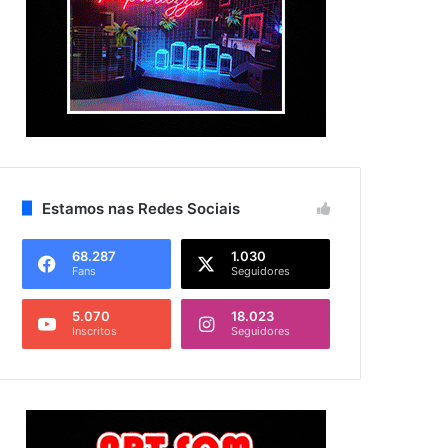
Estamos nas Redes Sociais
68.287
1.030
Fans
Seguidores
5.070
18.023
Inscritos
Seguidores