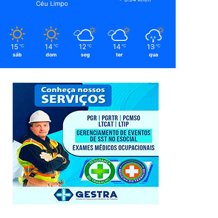
Céu Limpo
15
14
12
14
13
℃
℃
℃
℃
℃
sáb
dom
seg
ter
qua