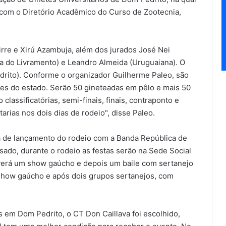
 com o Diretório Acadêmico do Curso de Zootecnia,
rre e Xirú Azambuja, além dos jurados José Nei
a do Livramento) e Leandro Almeida (Uruguaiana). O
rito). Conforme o organizador Guilherme Paleo, são
des do estado. Serão 50 gineteadas em pêlo e mais 50
classificatórias, semi-finais, finais, contraponto e
arias nos dois dias de rodeio", disse Paleo.
a de lançamento do rodeio com a Banda República de
ado, durante o rodeio as festas serão na Sede Social
haverá um show gaúcho e depois um baile com sertanejo
o show gaúcho e após dois grupos sertanejos, com
s em Dom Pedrito, o CT Don Caillava foi escolhido,