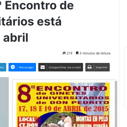
º Encontro de
tários está
abril
274
3 minutos de leitura
din
Messenger
Compartilhar via e-mail
Imprimir