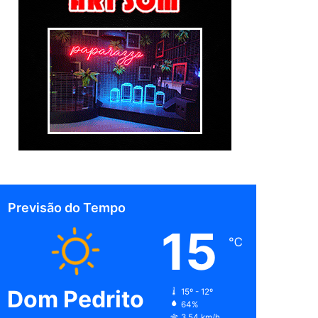
Previsão do Tempo
15
℃
Dom Pedrito
15º - 12º
64%
3.54 km/h