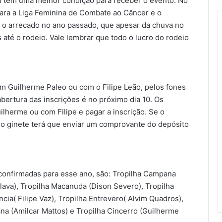
al tem uma melhor condição para receber o evento. No
ara a Liga Feminina de Combate ao Câncer e o
 o arrecado no ano passado, que apesar da chuva no
té o rodeio. Vale lembrar que todo o lucro do rodeio
om Guilherme Paleo ou com o Filipe Leão, pelos fones
bertura das inscrições é no próximo dia 10. Os
lherme ou com Filipe e pagar a inscrição. Se o
 o ginete terá que enviar um comprovante do depósito
 confirmadas para esse ano, são: Tropilha Campana
llava), Tropilha Macanuda (Dison Severo), Tropilha
ia( Filipe Vaz), Tropilha Entrevero( Alvim Quadros),
ana (Amilcar Mattos) e Tropilha Cincerro (Guilherme