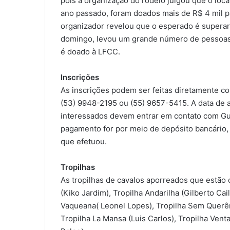
pois a organização do rodeio julgou que o loc
ano passado, foram doados mais de R$ 4 mil p
organizador revelou que o esperado é superar
domingo, levou um grande número de pessoas a
é doado à LFCC.
Inscrições
As inscrições podem ser feitas diretamente c
(53) 9948-2195 ou (55) 9657-5415. A data de a
interessados devem entrar em contato com Gui
pagamento for por meio de depósito bancário,
que efetuou.
Tropilhas
As tropilhas de cavalos aporreados que estão
(Kiko Jardim), Tropilha Andarilha (Gilberto Cai
Vaqueana( Leonel Lopes), Tropilha Sem Querênc
Tropilha La Mansa (Luis Carlos), Tropilha Vent