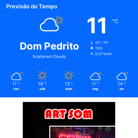
Previsão do Tempo
11
℃
Dom Pedrito
11º - 11º
74%
0.27 km/h
Scattered Clouds
11
16
13
11
14
℃
℃
℃
℃
℃
sex
sáb
dom
seg
ter