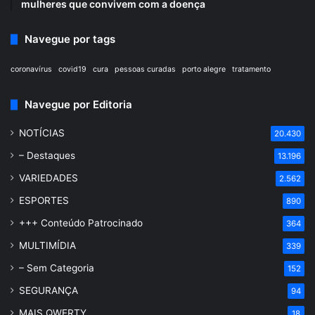
mulheres que convivem com a doença
Navegue por tags
coronavírus
covid19
cura
pessoas curadas
porto alegre
tratamento
Navegue por Editoria
NOTÍCIAS
20.430
– Destaques
13.196
VARIEDADES
2.562
ESPORTES
890
+++ Conteúdo Patrocinado
364
MULTIMÍDIA
339
– Sem Categoria
152
SEGURANÇA
94
MAIS QWERTY
18