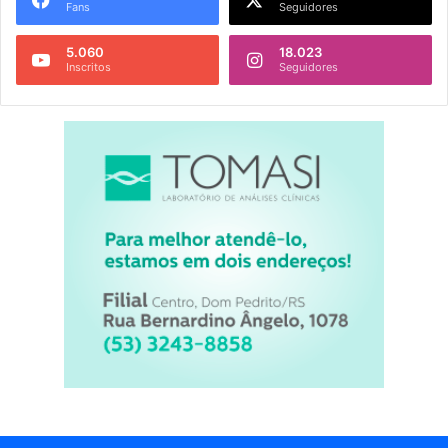
Fans
Seguidores
5.060
18.023
Inscritos
Seguidores