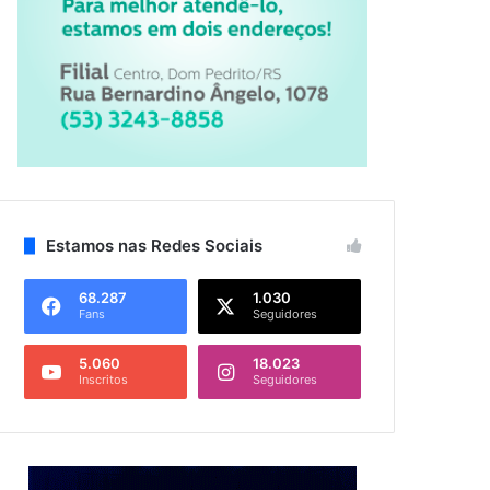
Estamos nas Redes Sociais
68.287
1.030
Fans
Seguidores
5.060
18.023
Inscritos
Seguidores