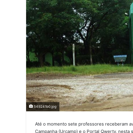
549241b0.jpg
Até o momento sete professores receberam avi
Campanha (Urcamp) e o Portal Qwerty, nesta 