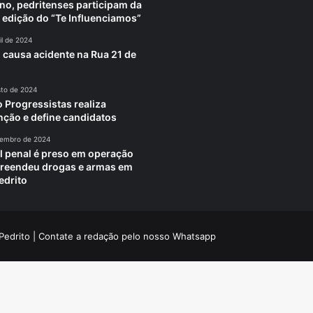
no, pedritenses participam da
 edição do “Te Influenciamos”
il de 2024
 causa acidente na Rua 21 de
sto de 2024
o Progressistas realiza
ção e define candidatos
tembro de 2024
al penal é preso em operação
reendeu drogas e armas em
edrito
Pedrito
| Contate a redação pelo nosso
Whatsapp