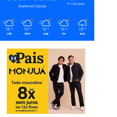
1.02 km/h
Scattered Clouds
15
13
12
15
13
℃
℃
℃
℃
℃
sáb
dom
seg
ter
qua