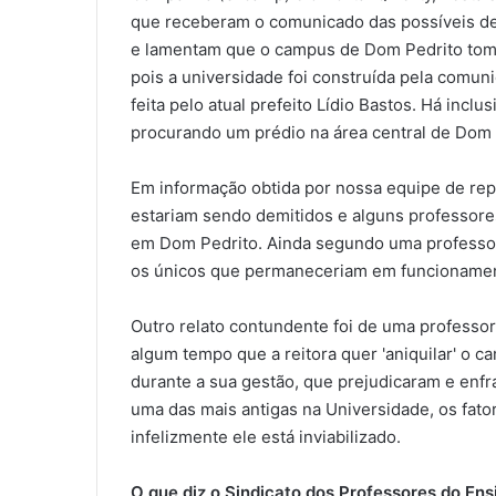
que receberam o comunicado das possíveis de
e lamentam que o campus de Dom Pedrito tom
pois a universidade foi construída pela comun
feita pelo atual prefeito Lídio Bastos. Há inclu
procurando um prédio na área central de Dom 
Em informação obtida por nossa equipe de re
estariam sendo demitidos e alguns professore
em Dom Pedrito. Ainda segundo uma professor
os únicos que permaneceriam em funcioname
Outro relato contundente foi de uma professora
algum tempo que a reitora quer 'aniquilar' o 
durante a sua gestão, que prejudicaram e en
uma das mais antigas na Universidade, os fato
infelizmente ele está inviabilizado.
O que diz o Sindicato dos Professores do Ens