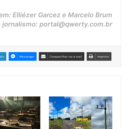
m: Elliézer Garcez e Marcelo Brum
e jornalismo: portal@qwerty.com.br
din
Messenger
Compartilhar via e-mail
Imprimir