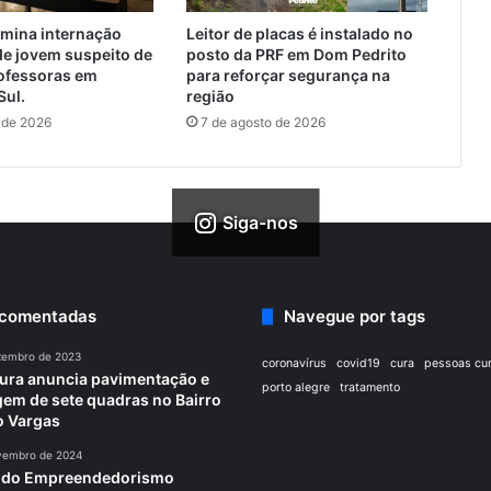
rmina internação
Leitor de placas é instalado no
de jovem suspeito de
posto da PRF em Dom Pedrito
rofessoras em
para reforçar segurança na
Sul.
região
 de 2026
7 de agosto de 2026
Siga-nos
 comentadas
Navegue por tags
zembro de 2023
coronavírus
covid19
cura
pessoas cu
tura anuncia pavimentação e
porto alegre
tratamento
em de sete quadras no Bairro
o Vargas
vembro de 2024
a do Empreendedorismo