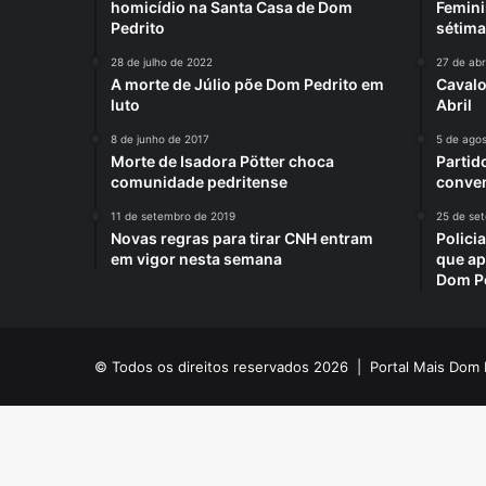
homicídio na Santa Casa de Dom
Femini
Pedrito
sétima
28 de julho de 2022
27 de abr
A morte de Júlio põe Dom Pedrito em
Cavalo
luto
Abril
8 de junho de 2017
5 de ago
Morte de Isadora Pötter choca
Partid
comunidade pedritense
conven
11 de setembro de 2019
25 de se
Novas regras para tirar CNH entram
Polici
em vigor nesta semana
que ap
Dom P
© Todos os direitos reservados 2026 |
Portal Mais Dom 