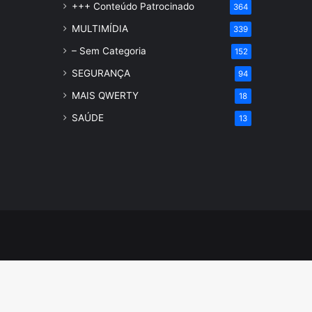
+++ Conteúdo Patrocinado
364
MULTIMÍDIA
339
– Sem Categoria
152
SEGURANÇA
94
MAIS QWERTY
18
SAÚDE
13