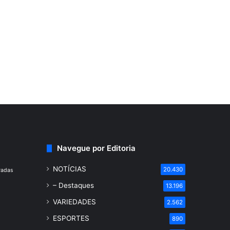
Navegue por Editoria
NOTÍCIAS
20.430
radas
– Destaques
13.196
VARIEDADES
2.562
ESPORTES
890