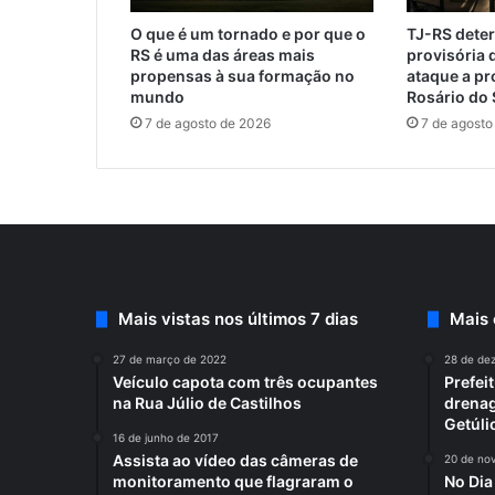
O que é um tornado e por que o
TJ-RS dete
RS é uma das áreas mais
provisória 
propensas à sua formação no
ataque a p
mundo
Rosário do 
7 de agosto de 2026
7 de agosto
Mais vistas nos últimos 7 dias
Mais
27 de março de 2022
28 de de
Veículo capota com três ocupantes
Prefei
na Rua Júlio de Castilhos
drenag
Getúli
16 de junho de 2017
Assista ao vídeo das câmeras de
20 de no
monitoramento que flagraram o
No Di