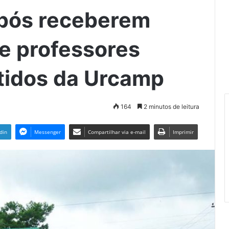
Após receberem
te professores
tidos da Urcamp
164
2 minutos de leitura
din
Messenger
Compartilhar via e-mail
Imprimir