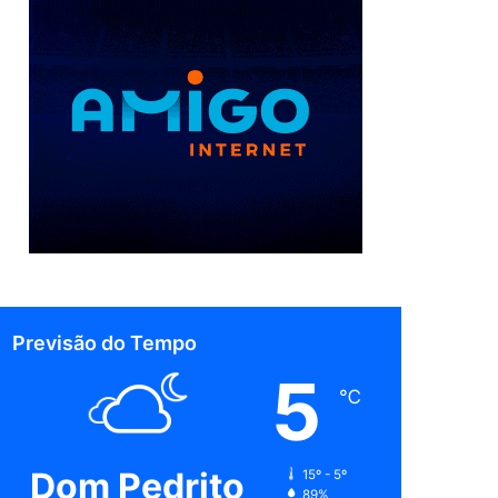
Previsão do Tempo
5
℃
Dom Pedrito
15º - 5º
89%