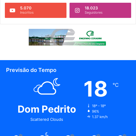
5.070
18.023
Inscritos
Seguidores
Previsão do Tempo
18
℃
Dom Pedrito
18º - 18º
96%
1.37 km/h
Scattered Clouds