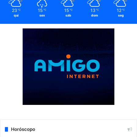
23
15
15
13
12
℃
℃
℃
℃
℃
qui
sex
sáb
dom
seg
Horóscopo