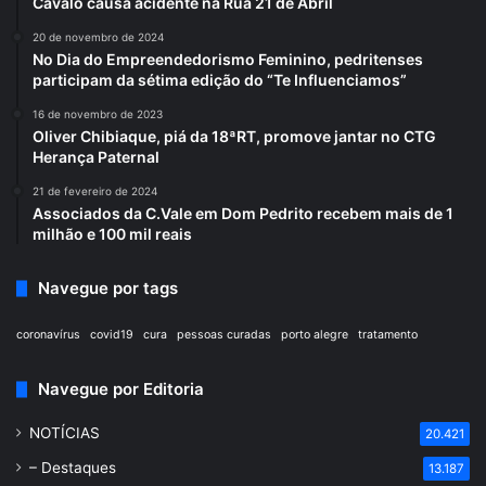
Cavalo causa acidente na Rua 21 de Abril
20 de novembro de 2024
No Dia do Empreendedorismo Feminino, pedritenses
participam da sétima edição do “Te Influenciamos”
16 de novembro de 2023
Oliver Chibiaque, piá da 18ªRT, promove jantar no CTG
Herança Paternal
21 de fevereiro de 2024
Associados da C.Vale em Dom Pedrito recebem mais de 1
milhão e 100 mil reais
Navegue por tags
coronavírus
covid19
cura
pessoas curadas
porto alegre
tratamento
Navegue por Editoria
NOTÍCIAS
20.421
– Destaques
13.187