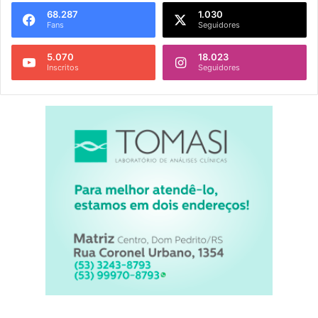
68.287
1.030
Fans
Seguidores
5.070
18.023
Inscritos
Seguidores