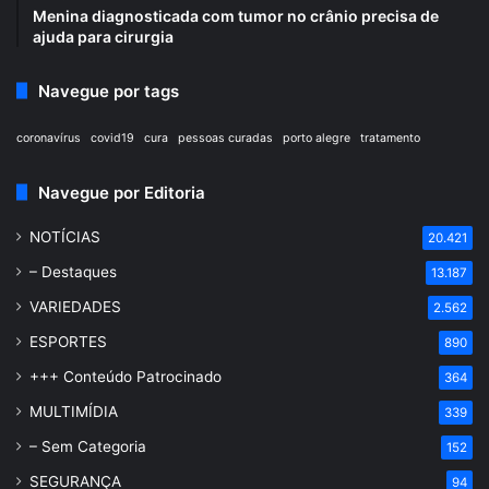
Menina diagnosticada com tumor no crânio precisa de
ajuda para cirurgia
Navegue por tags
coronavírus
covid19
cura
pessoas curadas
porto alegre
tratamento
Navegue por Editoria
NOTÍCIAS
20.421
– Destaques
13.187
VARIEDADES
2.562
ESPORTES
890
+++ Conteúdo Patrocinado
364
MULTIMÍDIA
339
– Sem Categoria
152
SEGURANÇA
94