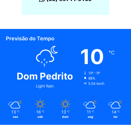
Previsão do Tempo
10
℃
Dom Pedrito
13º - 9º
88%
5.04 km/h
Light Rain
13
16
13
11
14
℃
℃
℃
℃
℃
sex
sáb
dom
seg
ter