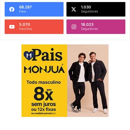
68.287
1.030
Fans
Seguidores
5.070
18.023
Inscritos
Seguidores