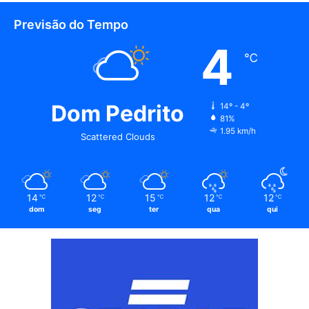
Previsão do Tempo
4
℃
Dom Pedrito
14º - 4º
81%
1.95 km/h
Scattered Clouds
14
12
15
12
12
℃
℃
℃
℃
℃
dom
seg
ter
qua
qui