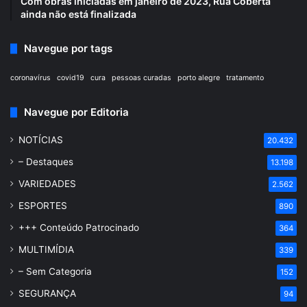
Com obras iniciadas em janeiro de 2023, Rua Coberta
ainda não está finalizada
Navegue por tags
coronavírus
covid19
cura
pessoas curadas
porto alegre
tratamento
Navegue por Editoria
NOTÍCIAS
20.432
– Destaques
13.198
VARIEDADES
2.562
ESPORTES
890
+++ Conteúdo Patrocinado
364
MULTIMÍDIA
339
– Sem Categoria
152
SEGURANÇA
94