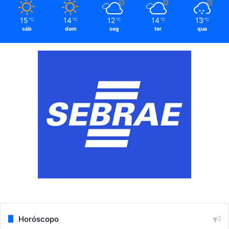
15
14
12
14
13
℃
℃
℃
℃
℃
sáb
dom
seg
ter
qua
Horóscopo