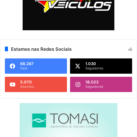
Estamos nas Redes Sociais
68.287
1.030
Fans
Seguidores
5.070
18.023
Inscritos
Seguidores