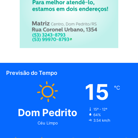
Previsão do Tempo
15
℃
Dom Pedrito
15º - 12º
64%
3.54 km/h
Céu Limpo