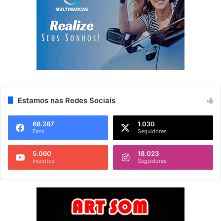
Estamos nas Redes Sociais
68.287
1.030
Fans
Seguidores
5.060
18.023
Inscritos
Seguidores