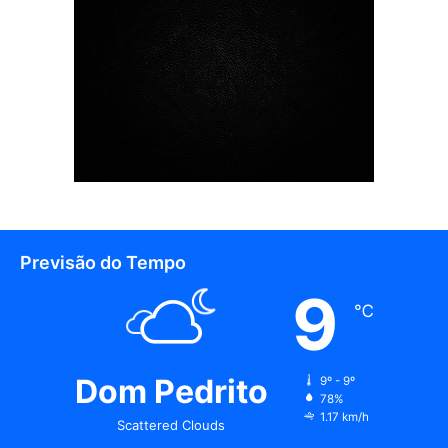
Previsão do Tempo
9
℃
Dom Pedrito
9º - 9º
78%
1.17 km/h
Scattered Clouds