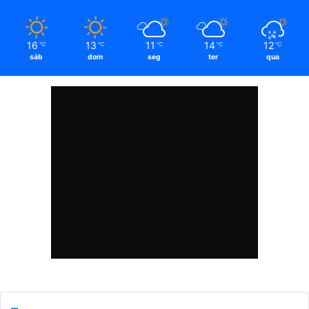
16
13
11
14
12
℃
℃
℃
℃
℃
sáb
dom
seg
ter
qua