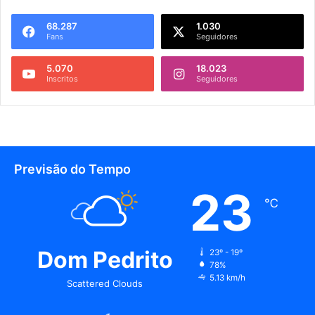
68.287
1.030
Fans
Seguidores
5.070
18.023
Inscritos
Seguidores
Previsão do Tempo
23
℃
Dom Pedrito
23º - 19º
78%
5.13 km/h
Scattered Clouds