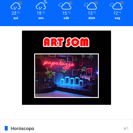
22
15
15
13
12
℃
℃
℃
℃
℃
qui
sex
sáb
dom
seg
Horóscopo