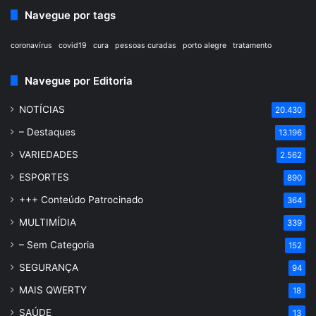
Navegue por tags
coronavírus
covid19
cura
pessoas curadas
porto alegre
tratamento
Navegue por Editoria
NOTÍCIAS
20.430
– Destaques
13.196
VARIEDADES
2.562
ESPORTES
890
+++ Conteúdo Patrocinado
364
MULTIMÍDIA
339
– Sem Categoria
152
SEGURANÇA
94
MAIS QWERTY
18
SAÚDE
13