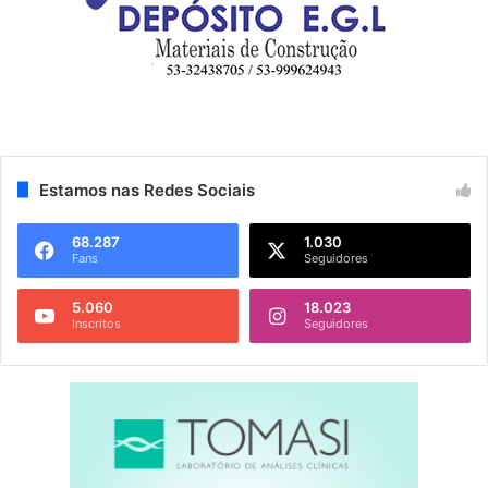
Estamos nas Redes Sociais
68.287
1.030
Fans
Seguidores
5.060
18.023
Inscritos
Seguidores