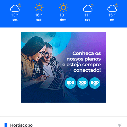
13
16
13
11
15
℃
℃
℃
℃
℃
sex
sáb
dom
seg
ter
Horóscopo