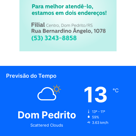
Previsão do Tempo
13
℃
Dom Pedrito
13º - 11º
59%
3.63 km/h
Scattered Clouds