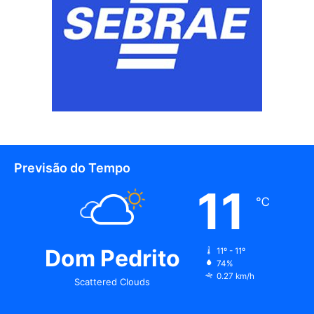
Previsão do Tempo
11
℃
Dom Pedrito
11º - 11º
74%
0.27 km/h
Scattered Clouds