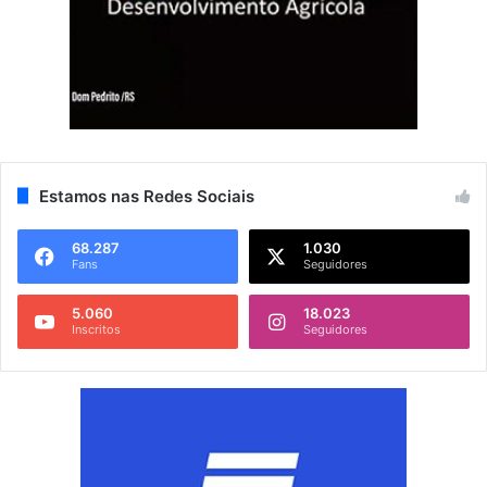
Estamos nas Redes Sociais
68.287
1.030
Fans
Seguidores
5.060
18.023
Inscritos
Seguidores