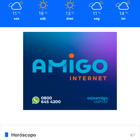
11
16
13
11
14
℃
℃
℃
℃
℃
sex
sáb
dom
seg
ter
Horóscopo