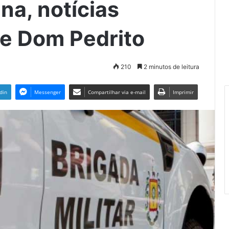
na, notícias
de Dom Pedrito
210
2 minutos de leitura
din
Messenger
Compartilhar via e-mail
Imprimir