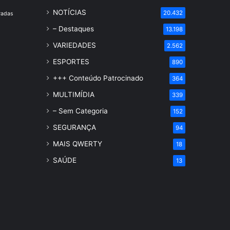
NOTÍCIAS
20.432
radas
– Destaques
13.198
VARIEDADES
2.562
ESPORTES
890
+++ Conteúdo Patrocinado
364
MULTIMÍDIA
339
– Sem Categoria
152
SEGURANÇA
94
MAIS QWERTY
18
SAÚDE
13