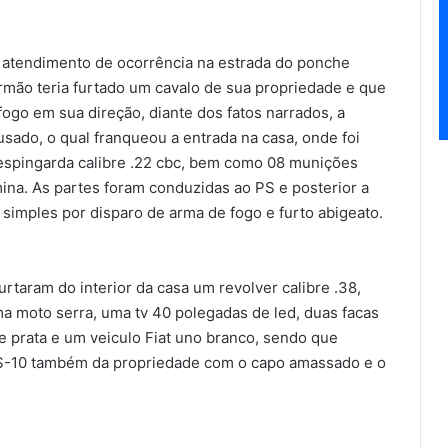
ra atendimento de ocorrência na estrada do ponche
rmão teria furtado um cavalo de sua propriedade e que
fogo em sua direção, diante dos fatos narrados, a
cusado, o qual franqueou a entrada na casa, onde foi
 espingarda calibre .22 cbc, bem como 08 munições
mina. As partes foram conduzidas ao PS e posterior a
o simples por disparo de arma de fogo e furto abigeato.
taram do interior da casa um revolver calibre .38,
a moto serra, uma tv 40 polegadas de led, duas facas
de prata e um veiculo Fiat uno branco, sendo que
M S-10 também da propriedade com o capo amassado e o