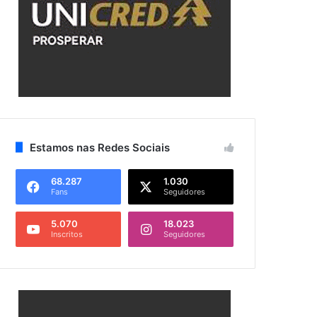
Estamos nas Redes Sociais
68.287
1.030
Fans
Seguidores
5.070
18.023
Inscritos
Seguidores