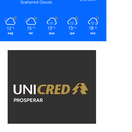
Scattered Clouds
12
15
12
13
18
℃
℃
℃
℃
℃
seg
ter
qua
qui
sex