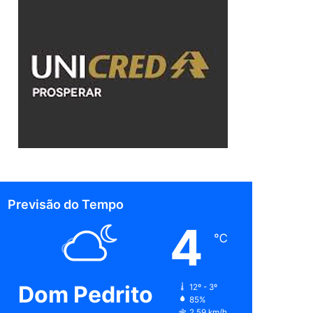
Previsão do Tempo
4
℃
Dom Pedrito
12º - 3º
85%
2.59 km/h