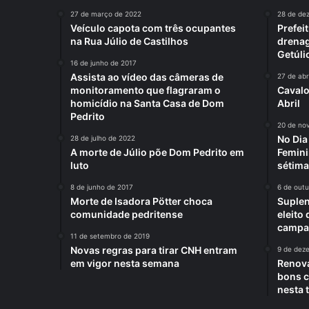
27 de março de 2022
28 de de
Veículo capota com três ocupantes
Prefei
na Rua Júlio de Castilhos
drenag
Getúli
16 de junho de 2017
Assista ao vídeo das câmeras de
27 de abr
monitoramento que flagraram o
Cavalo
homicídio na Santa Casa de Dom
Abril
Pedrito
20 de no
No Di
28 de julho de 2022
A morte de Júlio põe Dom Pedrito em
Femini
luto
sétima
8 de junho de 2017
6 de out
Morte de Isadora Pötter choca
Suplen
comunidade pedritense
eleito
campan
11 de setembro de 2019
Novas regras para tirar CNH entram
9 de dez
em vigor nesta semana
Renova
bons c
nesta 