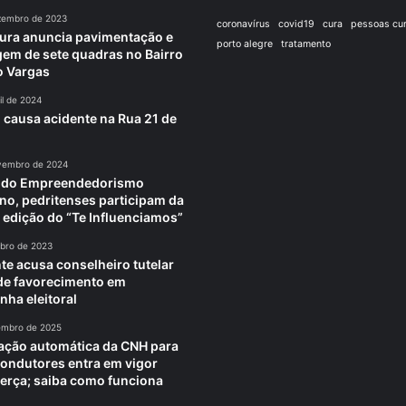
zembro de 2023
coronavírus
covid19
cura
pessoas cu
tura anuncia pavimentação e
porto alegre
tratamento
em de sete quadras no Bairro
o Vargas
il de 2024
 causa acidente na Rua 21 de
vembro de 2024
a do Empreendedorismo
no, pedritenses participam da
 edição do “Te Influenciamos”
ubro de 2023
te acusa conselheiro tutelar
 de favorecimento em
ha eleitoral
embro de 2025
ção automática da CNH para
ondutores entra em vigor
terça; saiba como funciona