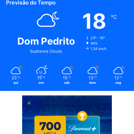
Previsão do Tempo
18
℃
Dom Pedrito
23º - 16º
96%
1.34 km/h
Scattered Clouds
23
15
15
13
12
℃
℃
℃
℃
℃
qui
sex
sáb
dom
seg