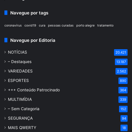
Navegue por tags
coronavírus
covid19
cura
pessoas curadas
porto alegre
tratamento
Navegue por Editoria
NOTÍCIAS
20.421
– Destaques
13.187
VARIEDADES
2.562
ESPORTES
890
+++ Conteúdo Patrocinado
364
MULTIMÍDIA
339
– Sem Categoria
152
SEGURANÇA
94
MAIS QWERTY
18