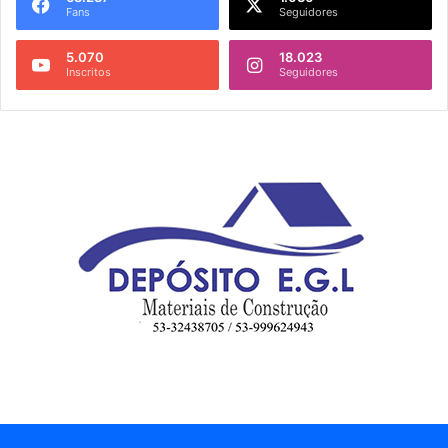
Fans
Seguidores
5.070
18.023
Inscritos
Seguidores