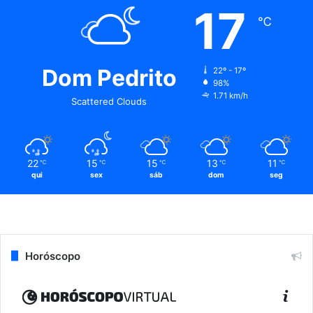
17
℃
Dom Pedrito
22º - 17º
98%
1.71 km/h
Scattered Clouds
22
15
15
13
11
℃
℃
℃
℃
℃
qui
sex
sáb
dom
seg
Horóscopo