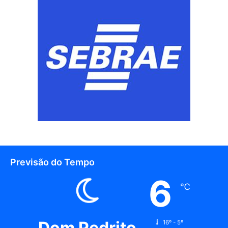
Previsão do Tempo
6
℃
Dom Pedrito
16º - 5º