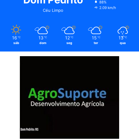
88%
2.09 km/h
Céu Limpo
16
13
12
15
13
℃
℃
℃
℃
℃
sáb
dom
seg
ter
qua