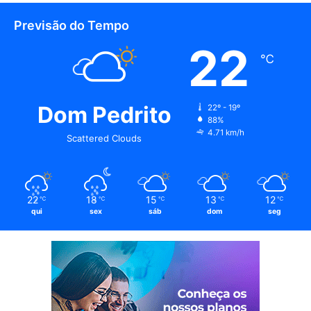
Previsão do Tempo
22
℃
Dom Pedrito
22º - 19º
88%
4.71 km/h
Scattered Clouds
22
18
15
13
12
℃
℃
℃
℃
℃
qui
sex
sáb
dom
seg