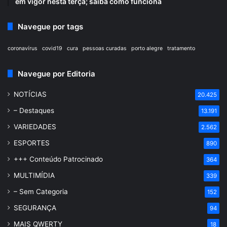
em vigor nesta terça; saiba como funciona
Navegue por tags
coronavírus
covid19
cura
pessoas curadas
porto alegre
tratamento
Navegue por Editoria
NOTÍCIAS
20.425
– Destaques
13.191
VARIEDADES
2.562
ESPORTES
890
+++ Conteúdo Patrocinado
364
MULTIMÍDIA
339
– Sem Categoria
152
SEGURANÇA
94
MAIS QWERTY
18