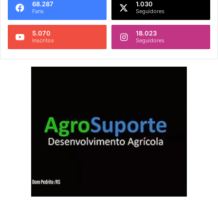
68.287
1.030
Fans
Seguidores
5.070
18.023
Inscritos
Seguidores